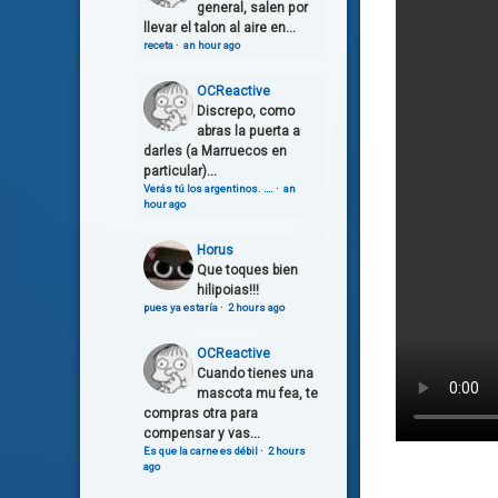
general, salen por
llevar el talon al aire en...
receta
·
an hour ago
OCReactive
Discrepo, como
abras la puerta a
darles (a Marruecos en
particular)...
Verás tú los argentinos. ….
·
an
hour ago
Horus
Que toques bien
hilipoias!!!
pues ya estaría
·
2 hours ago
OCReactive
Cuando tienes una
mascota mu fea, te
compras otra para
compensar y vas...
Es que la carne es débil
·
2 hours
ago