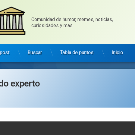
Comunidad de humor, memes, noticias, 
curiosidades y mas
post
Buscar
Tabla de puntos
Inicio
ado experto
Categorías:
general
WM5ZzJyb3p2NmZ6aHdqYWh5O...