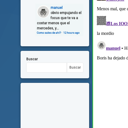
manuel
obvio empujando el
focus que te va a
costar menos que el
mercedes, y...
Como sales de ahí?
·
12 hours ago
Buscar
Buscar