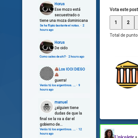
Horus
Vota este post
Ese mozo está
secuestrado o
tiene una moza dominicana
1
2
Se ha flipáo bastante el notas.
·
2
hours ago
Total de punto
Horus
De oido
Como sales de ahí?
·
2 hours ago
Los IOOI DIEGO
guerra!
Verás tú los argentinos. ….
·
9
hours ago
manuel
¿alguien tiene
dudas de que la
final se la va a dar el
gobierno de...
Verás tú los argentinos. ….
·
12
hours ago