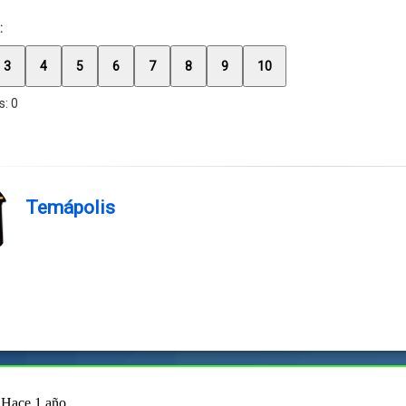
:
3
4
5
6
7
8
9
10
s:
0
Temápolis