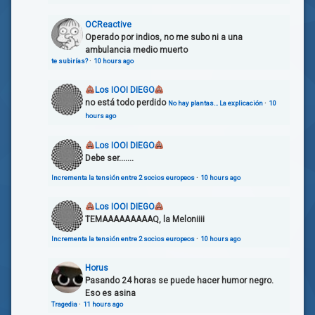
OCReactive
Operado por indios, no me subo ni a una
ambulancia medio muerto
te subirías?
·
10 hours ago
Los IOOI DIEGO
no está todo perdido
No hay plantas… La explicación
·
10
hours ago
Los IOOI DIEGO
Debe ser.......
Incrementa la tensión entre 2 socios europeos
·
10 hours ago
Los IOOI DIEGO
TEMAAAAAAAAAQ, la Meloniiii
Incrementa la tensión entre 2 socios europeos
·
10 hours ago
Horus
Pasando 24 horas se puede hacer humor negro.
Eso es asina
Tragedia
·
11 hours ago