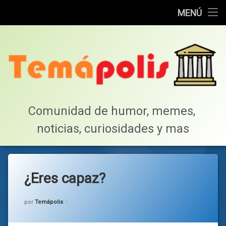
Home
MENÚ
Saltar
Cotillea!
al
contenido
Lista de Megapost
Buscar
Tabla de puntos
Comunidad de humor, memes, 
noticias, curiosidades y mas
Inicio
¿Eres capaz?
Categorías:
general
por
Temápolis