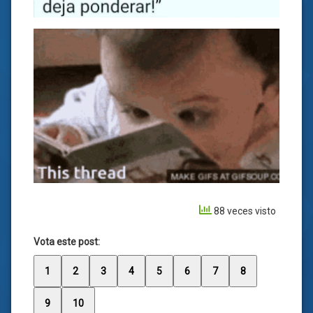
88 veces visto
Vota este post:
1
2
3
4
5
6
7
8
9
10