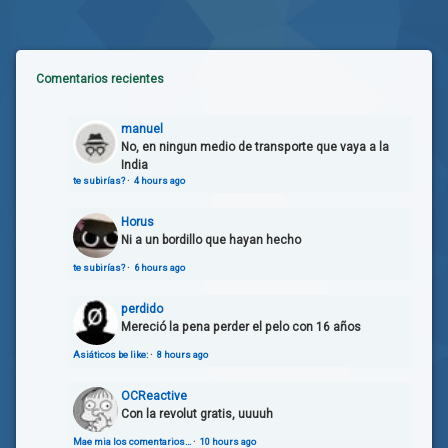
Comentarios recientes
manuel
No, en ningun medio de transporte que vaya a la
India
te subirías?
·
4 hours ago
Horus
Ni a un bordillo que hayan hecho
te subirías?
·
6 hours ago
perdido
Mereció la pena perder el pelo con 16 años
Asiáticos be like:
·
8 hours ago
OCReactive
Con la revolut gratis, uuuuh
Mae mia los comentarios…
·
10 hours ago