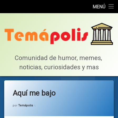
Home
MENÚ
Saltar
Cotillea!
al
contenido
Lista de Megapost
Buscar
Tabla de puntos
Comunidad de humor, memes, 
noticias, curiosidades y mas
Inicio
Aquí me bajo
Categorías:
general
por
Temápolis