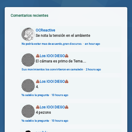
Comentarios recientes
OCReactive
Se nota la tensión en el ambiente
No podría estar mas de acuerdo, gran discurso.
·
an hour ago
Los IOOI DIEGO
El cámara es primo de Tema....
Sus movimientos los convirtieron en camaleón
·
2 hours ago
Los IOOI DIEGO
4.
Ya sabéis la pregunta
·
10 hours ago
Los IOOI DIEGO
4 pezons
Ya sabéis la pregunta
·
10 hours ago