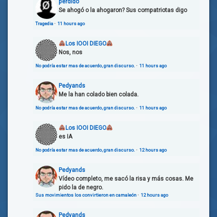
perdido
Se ahogó o la ahogaron? Sus compatriotas digo
Tragedia
·
11 hours ago
Los IOOI DIEGO
Nos, nos
No podría estar mas de acuerdo, gran discurso.
·
11 hours ago
Pedyands
Me la han colado bien colada.
No podría estar mas de acuerdo, gran discurso.
·
11 hours ago
Los IOOI DIEGO
es IA
No podría estar mas de acuerdo, gran discurso.
·
12 hours ago
Pedyands
Vídeo completo, me sacó la risa y más cosas. Me
pido la de negro.
Sus movimientos los convirtieron en camaleón
·
12 hours ago
Pedyands