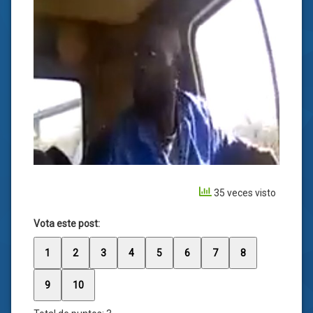
35 veces visto
Vota este post:
1
2
3
4
5
6
7
8
9
10