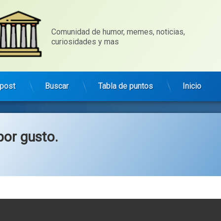
Comunidad de humor, memes, noticias, 
curiosidades y mas
post
Buscar
Tabla de puntos
Inicio
por gusto.
Categorías:
general
WM5ZzJyb3p2NmZ6aHdqYWh5O...