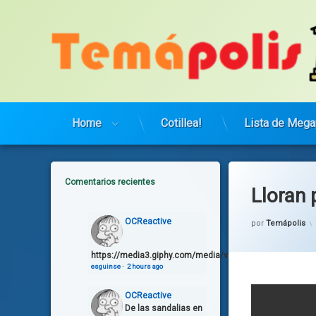
Saltar
al
contenido
Home
Cotillea!
Lista de Mega
Comentarios recientes
Lloran 
OCReactive
por
Temápolis
https://media3.giphy.com/media/v1.Y2lkPTg5OGZmO
esguinse
·
2 hours ago
OCReactive
De las sandalias en