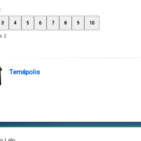
:
3
4
5
6
7
8
9
10
s:
2
Temápolis