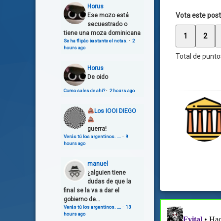
Horus
Vota este post
Ese mozo está
secuestrado o
tiene una moza dominicana
1
2
Se ha flipáo bastante el notas.
·
2
hours ago
Total de punto
Horus
De oido
Como sales de ahí?
·
2 hours ago
Los IOOI DIEGO
guerra!
Verás tú los argentinos. ….
·
9
hours ago
manuel
¿alguien tiene
dudas de que la
final se la va a dar el
gobierno de...
Verás tú los argentinos. ….
·
13
hours ago