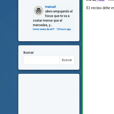
manuel
obvio empujando el
focus que te va a
costar menos que el
mercedes, y...
Como sales de ahí?
·
13 hours ago
Buscar
Buscar