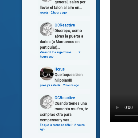
general, salen por
llevar el talon al aire en...
receta
·
2 hours ago
OCReactive
Discrepo, como
abras la puerta a
darles (a Marruecos en
particular)...
Verás tú los argentinos. ….
·
2
hours ago
Horus
Que toques bien
hilipoias!!!
pues ya estaría
·
2 hours ago
OCReactive
Cuando tienes una
mascota mu fea, te
compras otra para
compensar y vas...
Es que la carne es débil
·
2 hours
ago