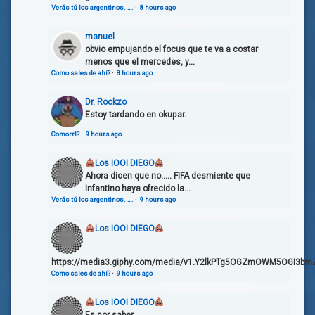
Verás tú los argentinos. ….
·
8 hours ago
manuel
obvio empujando el focus que te va a costar
menos que el mercedes, y...
Como sales de ahí?
·
8 hours ago
Dr. Rockzo
Estoy tardando en okupar.
Comorrl?
·
9 hours ago
Los IOOI DIEGO
Ahora dicen que no..... FIFA desmiente que
Infantino haya ofrecido la...
Verás tú los argentinos. ….
·
9 hours ago
Los IOOI DIEGO
https://media3.giphy.com/media/v1.Y2lkPTg5OGZmOWM5OGI3bmZ
Como sales de ahí?
·
9 hours ago
Los IOOI DIEGO