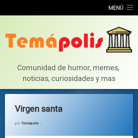
Home
MENÚ
Saltar
Cotillea!
al
contenido
Lista de Megapost
Buscar
Tabla de puntos
Comunidad de humor, memes, 
noticias, curiosidades y mas
Inicio
Virgen santa
Categorías:
general
por
Temápolis