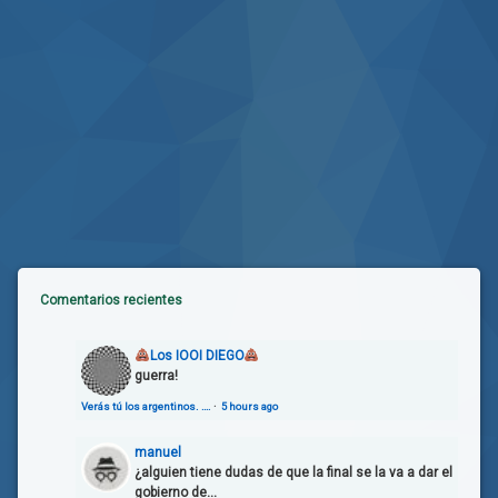
Comentarios recientes
Los IOOI DIEGO
guerra!
Verás tú los argentinos. ….
·
5 hours ago
manuel
¿alguien tiene dudas de que la final se la va a dar el
gobierno de...