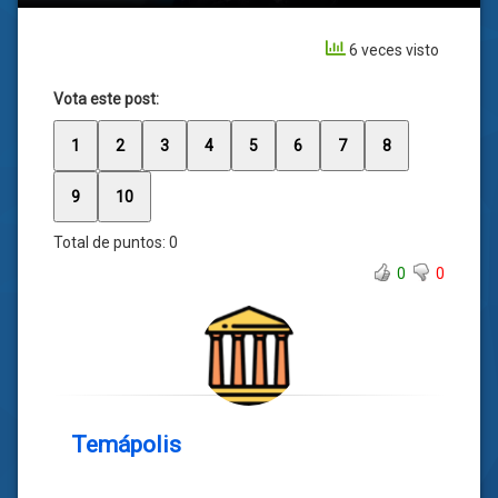
6 veces visto
Vota este post:
1
2
3
4
5
6
7
8
9
10
Total de puntos:
0
0
0
Temápolis