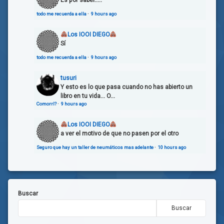
Es por saber.....
todo me recuerda a ella
·
9 hours ago
Los IOOI DIEGO
Sí
todo me recuerda a ella
·
9 hours ago
tusuri
Y esto es lo que pasa cuando no has abierto un
libro en tu vida... O...
Comorrl?
·
9 hours ago
Los IOOI DIEGO
a ver el motivo de que no pasen por el otro
Seguro que hay un taller de neumáticos mas adelante
·
10 hours ago
Buscar
Buscar