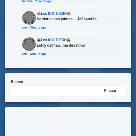
hambre
·
2 hours ago
Los IOOI DIEGO
He visto unas primas.... Ahí apretás....
arte
·
3 hours ago
Los IOOI DIEGO
Estoy calmao...me desatino?
arte
·
4 hours ago
Buscar
Buscar