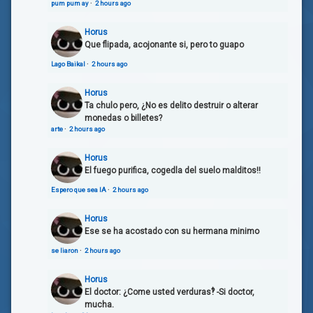
pum pum ay
·
2 hours ago
Horus
Que flipada, acojonante si, pero to guapo
Lago Baikal
·
2 hours ago
Horus
Ta chulo pero, ¿No es delito destruir o alterar
monedas o billetes?
arte
·
2 hours ago
Horus
El fuego purifica, cogedla del suelo malditos!!
Espero que sea IA
·
2 hours ago
Horus
Ese se ha acostado con su hermana minimo
se liaron
·
2 hours ago
Horus
El doctor: ¿Come usted verduras‽ -Si doctor,
mucha.