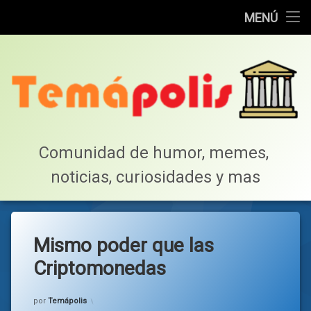
Home
MENÚ
Saltar
Cotillea!
al
contenido
Lista de Megapost
Buscar
Tabla de puntos
Comunidad de humor, memes, 
noticias, curiosidades y mas
Inicio
Mismo poder que las
Criptomonedas
Categorías:
general
por
Temápolis