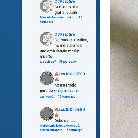
OCReactive
Con la revolut
gratis, uuuuh
Mae mia los comentarios…
·
15
hours ago
OCReactive
Operado por indios,
no me subo ni a
una ambulancia medio
muerto
te subirías?
·
15 hours ago
Los IOOI DIEGO
no está todo
perdido
No hay plantas… La
explicación
·
15 hours ago
Los IOOI DIEGO
Debe ser.......
Incrementa la tensión entre 2
socios europeos
·
15 hours ago