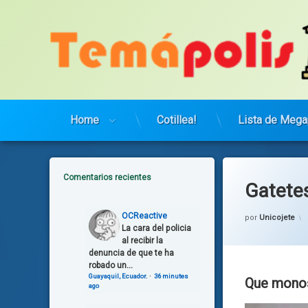
Saltar
al
contenido
Home
Cotillea!
Lista de Mega
Comentarios recientes
Gatetes
OCReactive
por
Unicojete
La cara del policia
al recibir la
denuncia de que te ha
robado un...
Guayaquil, Ecuador.
·
36 minutes
Que monos
ago