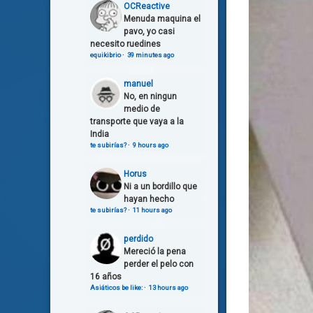
OCReactive
Menuda maquina el
pavo, yo casi
necesito ruedines
equikibrio
·
39 minutes ago
manuel
No, en ningun
medio de
transporte que vaya a la
India
te subirías?
·
9 hours ago
Horus
Ni a un bordillo que
hayan hecho
te subirías?
·
11 hours ago
perdido
Mereció la pena
perder el pelo con
16 años
Asiáticos be like:
·
13 hours ago