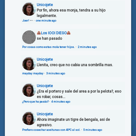
Unicojete
Por fin, ahora esa monja, tendra a su hijo
legalmente.
Joer!
·
one minute ago
Los IOOI DIEGO
se han pasado
Por cosas como estas mola tener hijos.
·
2 minutes ago
Unicojete
Llenita, creo que no cabia una sombrilla mas.
mayday mayday
·
3 minutes ago
Unicojete
¿Era el portero y sale del area a por la pelota?, eso
es robar, cosas...
¿Pero que ha pasáo?
·
4 minutes ago
Unicojete
Ahora imaginate un tigre de bengala, asi de
agresivo.
Prefiero cosechar aceitunas con 40ºC al sol.
·
5 minutes ago