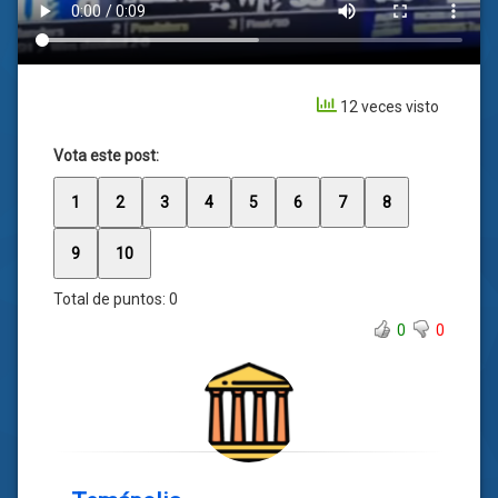
12 veces visto
Vota este post:
1
2
3
4
5
6
7
8
9
10
Total de puntos:
0
0
0