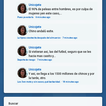
Unicojete
El 90% de peleas entre hombres, es por culpa de
mujeres yen este caso,...
Pues ya estaría
·
6 minutes ago
Unicojete
Chino andalú exite.
La típica siestecita después del almuerzo
·
7 minutes ago
Unicojete
Si vistieran asi, las del futbol, seguro que se les
hacia mas casito y...
Deporte de riesgo
·
7 minutes ago
Unicojete
Y asi, se llega a los 1500 millones de chinos y por
la tarde, otro.
Los 3 en moto y sin casco, qué barbaridad.
·
18 minutes ago
Buscar