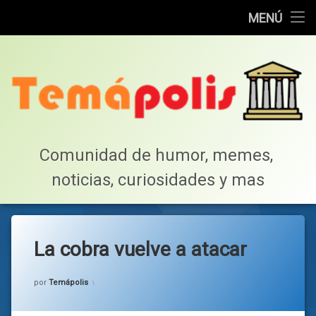
Home
MENÚ
Saltar
Cotillea!
al
contenido
Lista de Megapost
Buscar
Tabla de puntos
Comunidad de humor, memes, 
noticias, curiosidades y mas
Inicio
La cobra vuelve a atacar
Categorías:
general
por
Temápolis