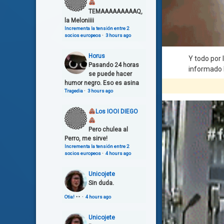
TEMAAAAAAAAAQ,
la Meloniiii
Incrementa la tensión entre 2
socios europeos
·
3 hours ago
Horus
Y todo por 
Pasando 24 horas
informado l
se puede hacer
humor negro. Eso es asina
Tragedia
·
3 hours ago
Los IOOI DIEGO
Pero chulea al
Perro, me sirve!
Incrementa la tensión entre 2
socios europeos
·
4 hours ago
Unicojete
Sin duda.
Otia!
·
4 hours ago
Unicojete