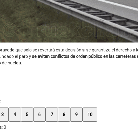
brayado que solo se revertirá esta decisión si se garantiza el derecho a 
undado el paro y
se evitan conflictos de orden público en las carreteras
 de huelga.
:
3
4
5
6
7
8
9
10
s:
0