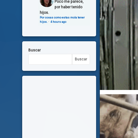
Poco me parece,
por haber tenido
hijos.
Por cosas como estas mola tener
hijos.
·
4 hours ago
Buscar
Buscar