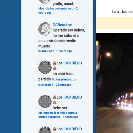
gratis, uuuuh
Mae mia los comentarios…
·
2
La industri
hours ago
OCReactive
Operado por indios,
no me subo ni a
una ambulancia medio
muerto
te subirías?
·
2 hours ago
Los IOOI DIEGO
no está todo
perdido
No hay plantas… La
explicación
·
2 hours ago
Los IOOI DIEGO
Debe ser.......
Incrementa la tensión entre 2
socios europeos
·
3 hours ago
Los IOOI DIEGO