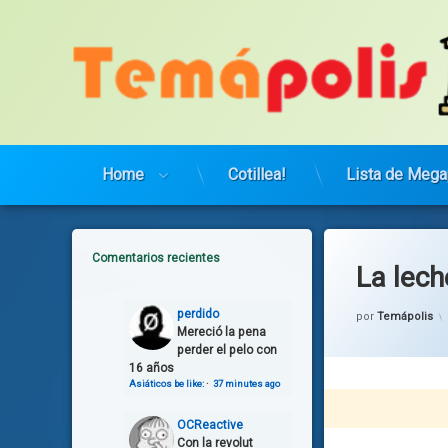
Saltar
al
contenido
Home
Cotillea!
Lista de Mega
Comentarios recientes
La lech
perdido
por
Temápolis
Mereció la pena
perder el pelo con
16 años
Asiáticos be like:
·
37 minutes ago
OCReactive
Con la revolut