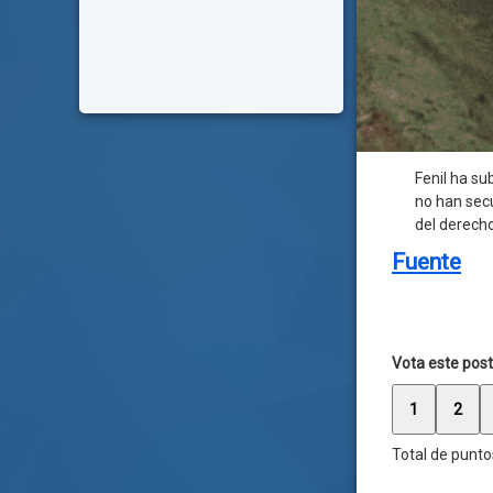
Fenil ha su
no han sec
del derecho
Fuente
Vota este post
1
2
Total de punto