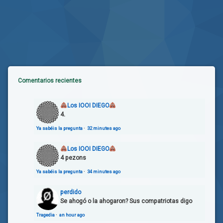
Comentarios recientes
Los IOOI DIEGO
4.
Ya sabéis la pregunta
·
32 minutes ago
Los IOOI DIEGO
4 pezons
Ya sabéis la pregunta
·
34 minutes ago
perdido
Se ahogó o la ahogaron? Sus compatriotas digo
Tragedia
·
an hour ago