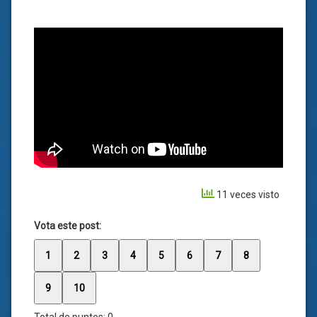
11 veces visto
Vota este post:
1
2
3
4
5
6
7
8
9
10