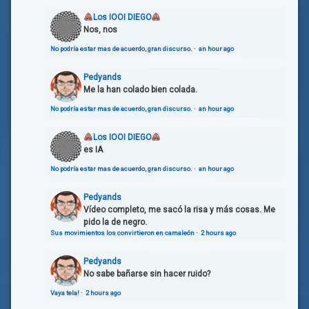
Los IOOI DIEGO
Nos, nos
No podría estar mas de acuerdo, gran discurso.
·
an hour ago
Pedyands
Me la han colado bien colada.
No podría estar mas de acuerdo, gran discurso.
·
an hour ago
Los IOOI DIEGO
es IA
No podría estar mas de acuerdo, gran discurso.
·
an hour ago
Pedyands
Vídeo completo, me sacó la risa y más cosas. Me
pido la de negro.
Sus movimientos los convirtieron en camaleón
·
2 hours ago
Pedyands
No sabe bañarse sin hacer ruido?
Vaya tela!
·
2 hours ago