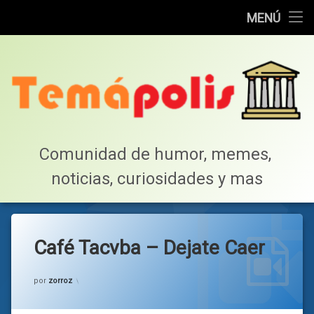
Home
MENÚ
Saltar
Cotillea!
al
contenido
Lista de Megapost
Buscar
Tabla de puntos
Comunidad de humor, memes, 
noticias, curiosidades y mas
Inicio
Café Tacvba – Dejate Caer
Categorías:
Musica
por
zorroz