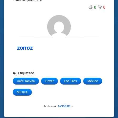
Total de puntos:
0
0
0
zorroz
Etiquetado
Café Tacvba
Cover
Los Tres
México
Música
Publicada el
16/03/2022
Actualizado
el
16/03/2022