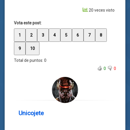
20 veces visto
Vota este post:
1
2
3
4
5
6
7
8
9
10
Total de puntos:
0
0
0
Unicojete