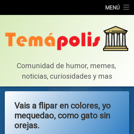
Home
MENÚ
Saltar
Cotillea!
al
contenido
Lista de Megapost
Buscar
Tabla de puntos
Comunidad de humor, memes, 
noticias, curiosidades y mas
Inicio
Vais a flipar en colores, yo
mequedao, como gato sin
orejas.