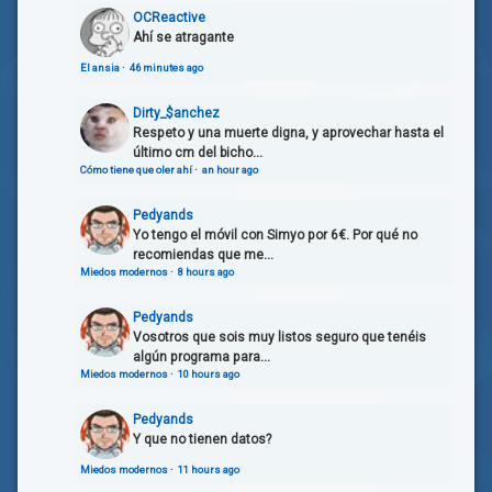
OCReactive
Ahí se atragante
El ansia
·
46 minutes ago
Dirty_$anchez
Respeto y una muerte digna, y aprovechar hasta el
último cm del bicho...
Cómo tiene que oler ahí
·
an hour ago
Pedyands
Yo tengo el móvil con Simyo por 6€. Por qué no
recomiendas que me...
Miedos modernos
·
8 hours ago
Pedyands
Vosotros que sois muy listos seguro que tenéis
algún programa para...
Miedos modernos
·
10 hours ago
Pedyands
Y que no tienen datos?
Miedos modernos
·
11 hours ago