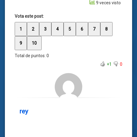
9 veces visto
Vota este post:
1
2
3
4
5
6
7
8
9
10
Total de puntos:
0
+1
0
rey