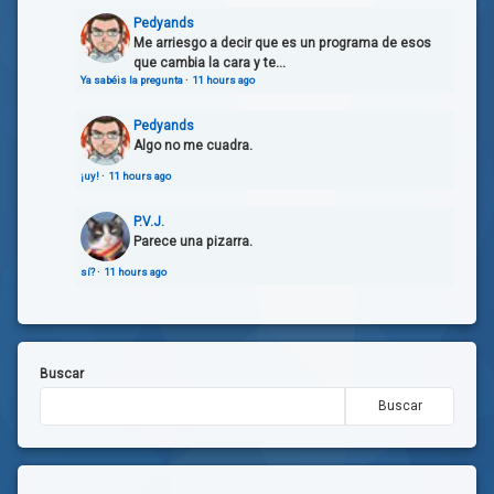
Pedyands
Me arriesgo a decir que es un programa de esos
que cambia la cara y te...
Ya sabéis la pregunta
·
11 hours ago
Pedyands
Algo no me cuadra.
¡uy!
·
11 hours ago
P.V.J.
Parece una pizarra.
sí?
·
11 hours ago
Buscar
Buscar