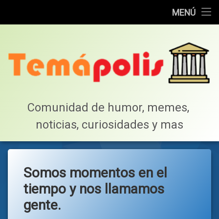
Home
MENÚ
Saltar
Cotillea!
al
contenido
Lista de Megapost
Buscar
Tabla de puntos
Comunidad de humor, memes, 
noticias, curiosidades y mas
Inicio
Somos momentos en el
tiempo y nos llamamos
gente.