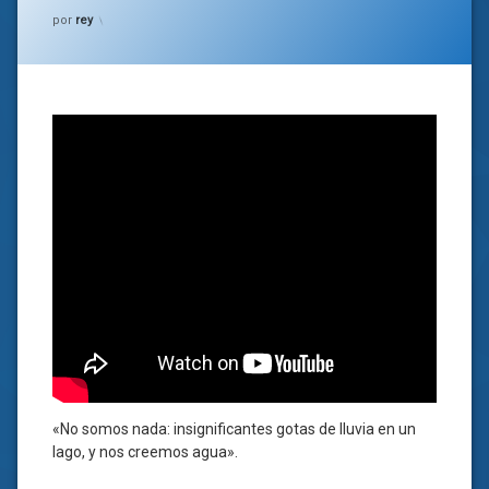
Categorías:
general
,
por
rey
Musica
«No somos nada: insignificantes gotas de lluvia en un
lago, y nos creemos agua».