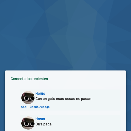
Comentarios recientes
Horus
Con un gato esas cosas no pasan
Casi
·
32 minutes ago
Horus
Otra paga