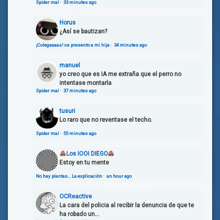
Spider mal
·
33 minutes ago
Horus
¿Así se bautizan?
¡Colegaaaas! os presento a mi hija
·
34 minutes ago
manuel
yo creo que es IA me extraña que el perro no
intentase montarla
Spider mal
·
37 minutes ago
tusuri
Lo raro que no reventase el techo.
Spider mal
·
55 minutes ago
Los IOOI DIEGO
Estoy en tu mente
No hay plantas… La explicación
·
an hour ago
OCReactive
La cara del policia al recibir la denuncia de que te
ha robado un...