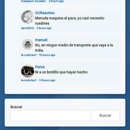
Guayaquil, Ecuador.
·
2 hours ago
OCReactive
Menuda maquina el pavo, yo casi necesito
ruedines
equikibrio
·
2 hours ago
manuel
No, en ningun medio de transporte que vaya a la
India
te subirías?
·
10 hours ago
Horus
Ni a un bordillo que hayan hecho
te subirías?
·
13 hours ago
Buscar
Buscar