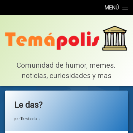
Home
MENÚ
Saltar
Cotillea!
al
contenido
Lista de Megapost
Buscar
Tabla de puntos
Comunidad de humor, memes, 
noticias, curiosidades y mas
Inicio
Le das?
Categorías:
general
por
Temápolis