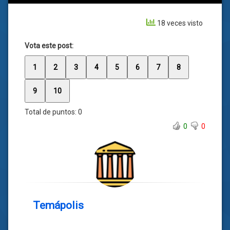
18 veces visto
Vota este post:
1
2
3
4
5
6
7
8
9
10
Total de puntos:
0
0
0
Temápolis