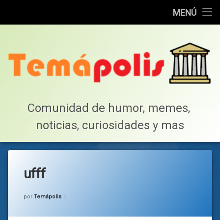
Home
MENÚ
Saltar
Cotillea!
al
contenido
Lista de Megapost
Buscar
Tabla de puntos
Comunidad de humor, memes, 
noticias, curiosidades y mas
Inicio
ufff
Categorías:
general
por
Temápolis