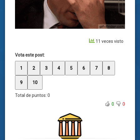
11 veces visto
Vota este post:
1
2
3
4
5
6
7
8
9
10
Total de puntos:
0
0
0