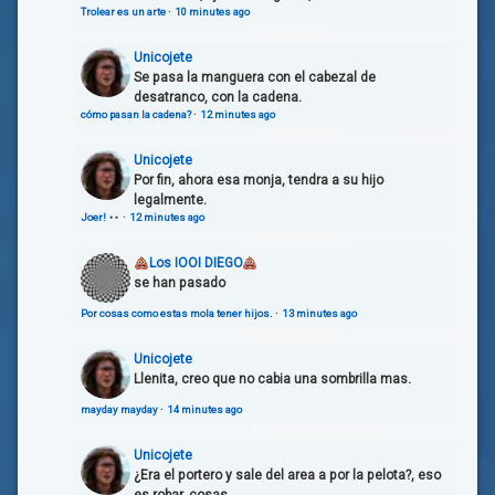
Trolear es un arte
·
10 minutes ago
Unicojete
Se pasa la manguera con el cabezal de
desatranco, con la cadena.
cómo pasan la cadena?
·
12 minutes ago
Unicojete
Por fin, ahora esa monja, tendra a su hijo
legalmente.
Joer!
·
12 minutes ago
Los IOOI DIEGO
se han pasado
Por cosas como estas mola tener hijos.
·
13 minutes ago
Unicojete
Llenita, creo que no cabia una sombrilla mas.
mayday mayday
·
14 minutes ago
Unicojete
¿Era el portero y sale del area a por la pelota?, eso