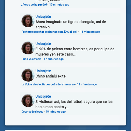
es robar, cosas...
¿Pero que ha pasáo?
·
15 minutes ago
Unicojete
Ahora imaginate un tigre de bengala, asi de
agresivo.
Prefiero cosechar aceitunas con 40ºC al sol.
·
16 minutes ago
Unicojete
El 90% de peleas entre hombres, es por culpa de
mujeres yen este caso,...
Pues ya estaría
·
17 minutes ago
Unicojete
Chino andalú exite.
La típica siestecita después del almuerzo
·
18 minutes ago
Unicojete
Si vistieran asi, las del futbol, seguro que se les
hacia mas casito y...
Deporte de riesgo
·
18 minutes ago