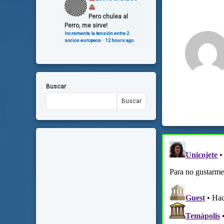
Pero chulea al
Perro, me sirve!
Incrementa la tensión entre 2
socios europeos
·
12 hours ago
Buscar
Buscar