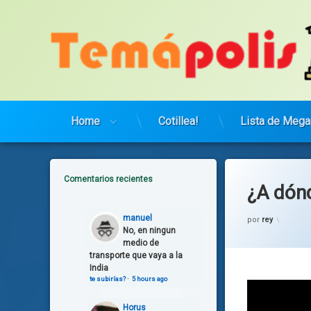
Saltar
al
contenido
Home
Cotillea!
Lista de Mega
Comentarios recientes
¿A dón
Categor
genera
manuel
por
rey
Musica
No, en ningun
medio de
transporte que vaya a la
India
te subirías?
·
5 hours ago
Horus