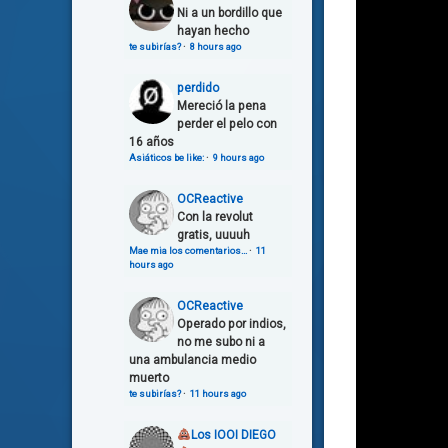
Ni a un bordillo que
hayan hecho
te subirías?
·
8 hours ago
perdido
Mereció la pena
perder el pelo con
16 años
Asiáticos be like:
·
9 hours ago
OCReactive
Con la revolut
gratis, uuuuh
Mae mia los comentarios…
·
11
hours ago
OCReactive
Operado por indios,
no me subo ni a
una ambulancia medio
muerto
te subirías?
·
11 hours ago
Los IOOI DIEGO