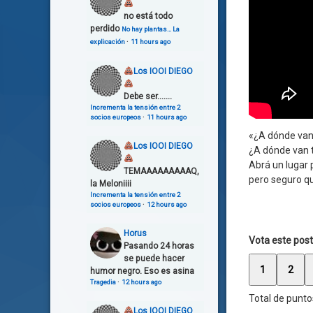
no está todo
perdido
No hay plantas… La
explicación
·
11 hours ago
Los IOOI DIEGO
Debe ser.......
Incrementa la tensión entre 2
socios europeos
·
11 hours ago
«¿A dónde van
Los IOOI DIEGO
¿A dónde van 
Abrá un lugar 
TEMAAAAAAAAAQ,
pero seguro qu
la Meloniiii
Incrementa la tensión entre 2
socios europeos
·
12 hours ago
Horus
Vota este post
Pasando 24 horas
se puede hacer
1
2
humor negro. Eso es asina
Tragedia
·
12 hours ago
Total de punto
Los IOOI DIEGO