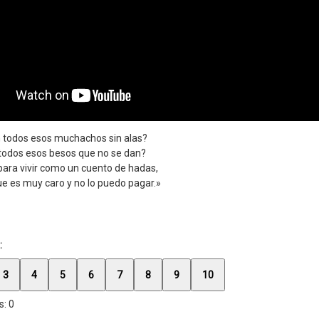
 todos esos muchachos sin alas?
todos esos besos que no se dan?
para vivir como un cuento de hadas,
e es muy caro y no lo puedo pagar.»
:
3
4
5
6
7
8
9
10
s:
0