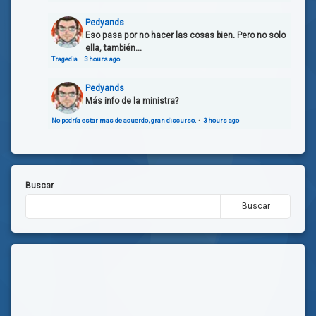
Pedyands
Eso pasa por no hacer las cosas bien. Pero no solo
ella, también...
Tragedia
·
3 hours ago
Pedyands
Más info de la ministra?
No podría estar mas de acuerdo, gran discurso.
·
3 hours ago
Buscar
Buscar