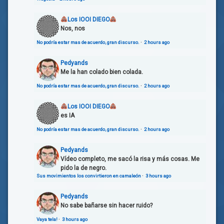
Los IOOI DIEGO
Nos, nos
No podría estar mas de acuerdo, gran discurso.
·
2 hours ago
Pedyands
Me la han colado bien colada.
No podría estar mas de acuerdo, gran discurso.
·
2 hours ago
Los IOOI DIEGO
es IA
No podría estar mas de acuerdo, gran discurso.
·
2 hours ago
Pedyands
Vídeo completo, me sacó la risa y más cosas. Me
pido la de negro.
Sus movimientos los convirtieron en camaleón
·
3 hours ago
Pedyands
No sabe bañarse sin hacer ruido?
Vaya tela!
·
3 hours ago