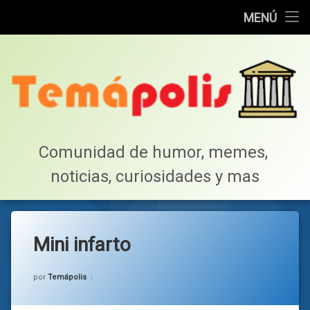
Home
MENÚ
Saltar
Cotillea!
al
contenido
Lista de Megapost
Buscar
Tabla de puntos
Comunidad de humor, memes, 
noticias, curiosidades y mas
Inicio
Mini infarto
Categorías:
general
por
Temápolis