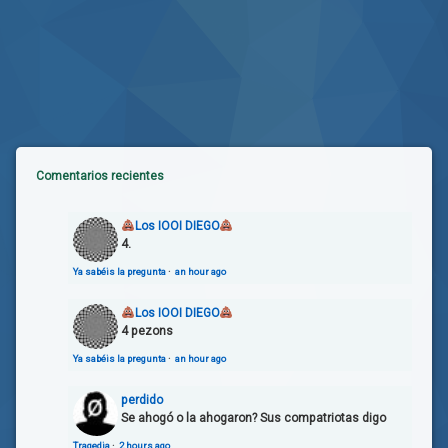
Comentarios recientes
Los IOOI DIEGO
4.
Ya sabéis la pregunta
·
an hour ago
Los IOOI DIEGO
4 pezons
Ya sabéis la pregunta
·
an hour ago
perdido
Se ahogó o la ahogaron? Sus compatriotas digo
Tragedia
·
2 hours ago