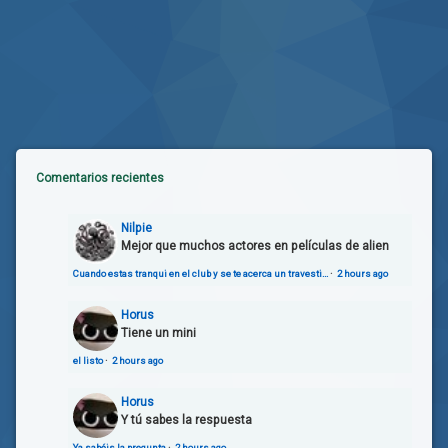
Comentarios recientes
Nilpie
Mejor que muchos actores en películas de alien
Cuando estas tranqui en el club y se te acerca un travesti…
·
2 hours ago
Horus
Tiene un mini
el listo
·
2 hours ago
Horus
Y tú sabes la respuesta
Ya sabéis la pregunta
·
2 hours ago