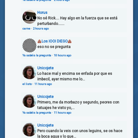
Horus
No sé Rick.... Hay algo en la fuerza que se está
perturbando.......
carne
·
2 hours ago
Los IOOI DIEGO
eso no se pregunta
Ya sabéis la pregunta
·
10 hours ago
Unicojete
Lo hace mal y encima se enfada por que es
imbecil, ayer mismo me lo...
el listo
·
11 hours ago
Unicojete
Primero, me da morbazo y segundo, peores con
tatuajes he visto yo,...
Ya sabéis la pregunta
·
11 hours ago
Unicojete
Pero cuando la veis con unos leguins, se os hace
la boca agua y lo que...