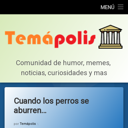
Home
MENÚ
Saltar
Cotillea!
al
contenido
Lista de Megapost
Buscar
Tabla de puntos
Comunidad de humor, memes, 
noticias, curiosidades y mas
Inicio
Cuando los perros se
aburren…
Categorías:
general
por
Temápolis