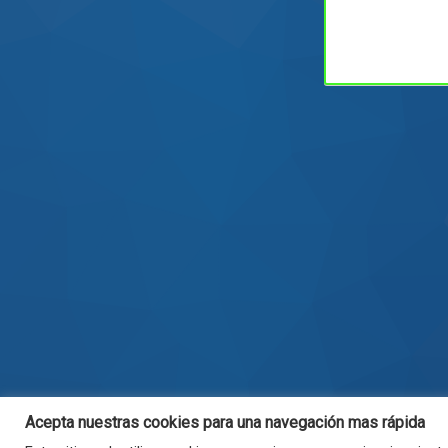
Acepta nuestras cookies para una navegación mas rápida
© . Todos los derechos reservados.