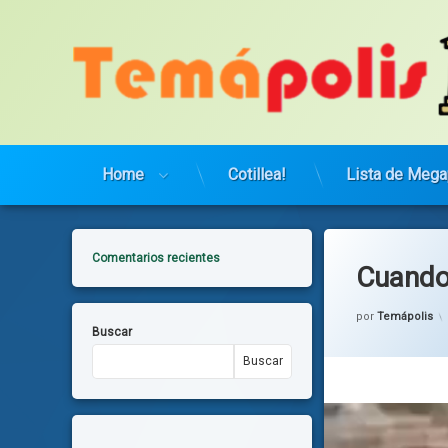
Saltar
al
contenido
Home
Cotillea!
Lista de Mega
Comentarios recientes
Cuando 
por
Temápolis
Buscar
Buscar