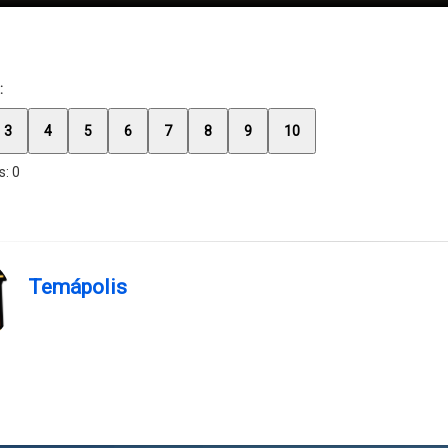
:
3
4
5
6
7
8
9
10
s:
0
Temápolis