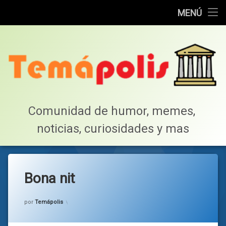
Home
MENÚ
Saltar
Cotillea!
al
contenido
Lista de Megapost
Buscar
Tabla de puntos
Comunidad de humor, memes, 
noticias, curiosidades y mas
Inicio
Bona nit
Categorías:
general
por
Temápolis