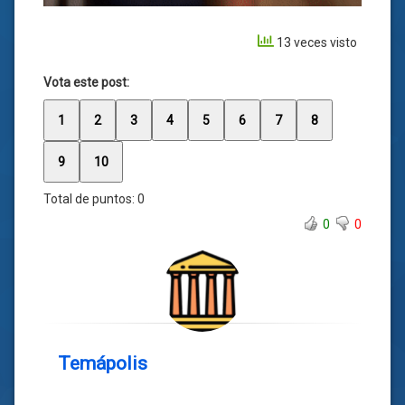
13 veces visto
Vota este post:
1
2
3
4
5
6
7
8
9
10
Total de puntos:
0
0
0
Temápolis