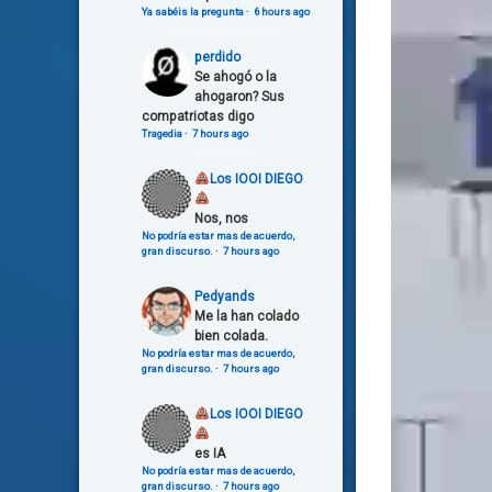
Ya sabéis la pregunta
·
6 hours ago
perdido
Se ahogó o la
ahogaron? Sus
compatriotas digo
Tragedia
·
7 hours ago
Los IOOI DIEGO
Nos, nos
No podría estar mas de acuerdo,
gran discurso.
·
7 hours ago
Pedyands
Me la han colado
bien colada.
No podría estar mas de acuerdo,
gran discurso.
·
7 hours ago
Los IOOI DIEGO
es IA
No podría estar mas de acuerdo,
gran discurso.
·
7 hours ago