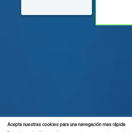
Acepta nuestras cookies para una navegación mas rápida
© . Todos los derechos reservados.