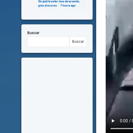
No podría estar mas de acuerdo,
gran discurso.
·
7 hours ago
Buscar
Buscar