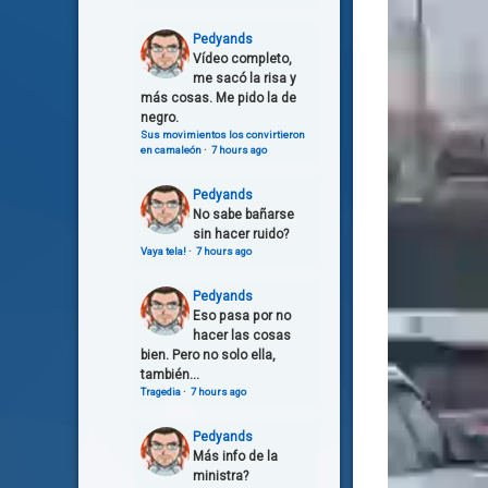
Pedyands
Vídeo completo,
me sacó la risa y
más cosas. Me pido la de
negro.
Sus movimientos los convirtieron
en camaleón
·
7 hours ago
Pedyands
No sabe bañarse
sin hacer ruido?
Vaya tela!
·
7 hours ago
Pedyands
Eso pasa por no
hacer las cosas
bien. Pero no solo ella,
también...
Tragedia
·
7 hours ago
Pedyands
Más info de la
ministra?