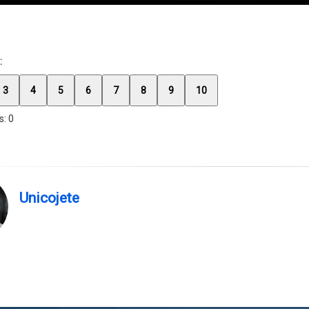
:
3
4
5
6
7
8
9
10
s:
0
Unicojete