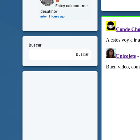
Estoy calmao...me
desatino?
arte
·
3 hours ago
Buscar
Buscar