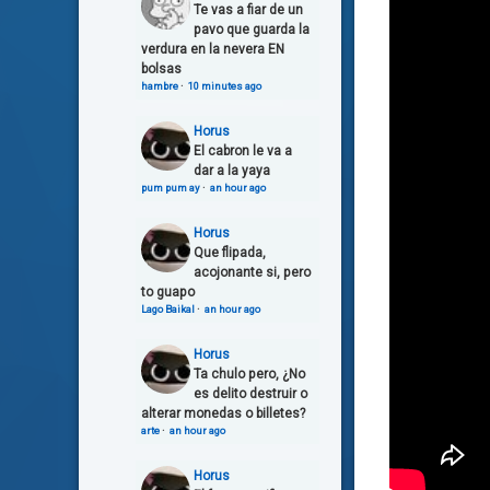
Te vas a fiar de un
pavo que guarda la
verdura en la nevera EN
bolsas
hambre
·
10 minutes ago
Horus
El cabron le va a
dar a la yaya
pum pum ay
·
an hour ago
Horus
Que flipada,
acojonante si, pero
to guapo
Lago Baikal
·
an hour ago
Horus
Ta chulo pero, ¿No
es delito destruir o
alterar monedas o billetes?
arte
·
an hour ago
Horus