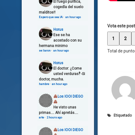
El fuego purifica,
cogedla del suelo
malditos!!
Espero que sea IA
·
an hour ago
Vota este post
Horus
Ese se ha
1
2
acostado con su
hermana minimo
Total de punto
se liaron
·
an hour ago
Horus
El doctor: ¿Come
usted verduras‽ -Si
doctor, mucha.
hambre
·
an hour ago
Los IOOI DIEGO
He visto unas
primas.... Ahí apretás....
Etiquetado
arte
·
2 hours ago
Los IOOI DIEGO