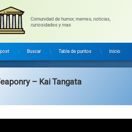
Comunidad de humor, memes, noticias, 
curiosidades y mas
post
Buscar
Tabla de puntos
Inicio
Weaponry – Kai Tangata
gorías:
ica