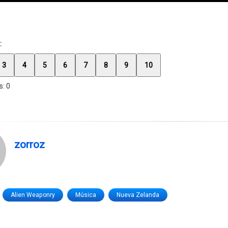
:
3
4
5
6
7
8
9
10
s:
0
zorroz
Alien Weaponry
Música
Nueva Zelanda