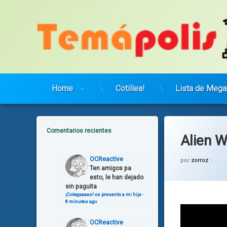
Saltar
al
contenido
Home
Cotillea!
Lista de Mega
Comentarios recientes
Alien 
Cate
Mus
OCReactive
por
zorroz
Ten amigos pa
esto, le han dejado
sin paguita
¡Colegaaaas! os presento a mi hija
·
8 minutes ago
OCReactive