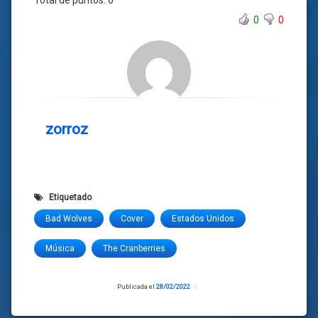
Total de puntos:
0
0
0
zorroz
Etiquetado
Bad Wolves
Cover
Estados Unidos
Música
The Cranberries
Publicada el
28/02/2022
Actualizado
el
28/02/2022