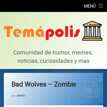
Home
MENÚ
Saltar
Cotillea!
al
contenido
Lista de Megapost
Buscar
Tabla de puntos
Comunidad de humor, memes, 
noticias, curiosidades y mas
Inicio
Bad Wolves – Zombie
Categorías:
Musica
por
zorroz