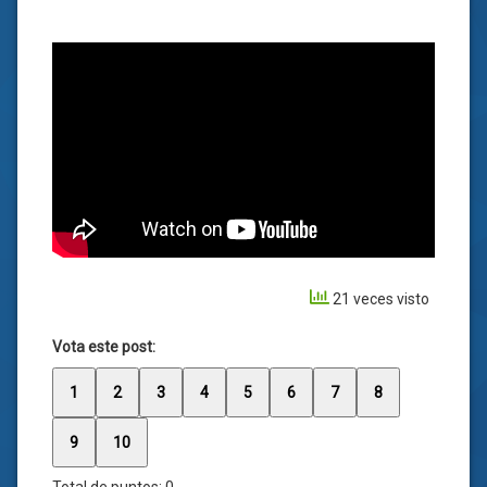
21 veces visto
Vota este post:
1
2
3
4
5
6
7
8
9
10