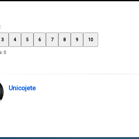
:
3
4
5
6
7
8
9
10
s:
0
Unicojete