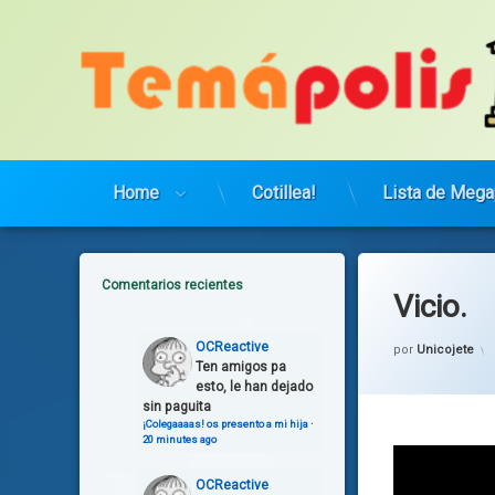
Saltar
al
contenido
Home
Cotillea!
Lista de Mega
Comentarios recientes
Vicio.
OCReactive
por
Unicojete
Ten amigos pa
esto, le han dejado
sin paguita
¡Colegaaaas! os presento a mi hija
·
20 minutes ago
OCReactive