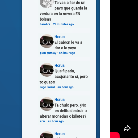
Te vas a fiar de un
pavo que guarda la
verdura en la nevera EN
bolsas
hambre
·
21 minutes ago
Horus
El cabron le va a
dar a la yaya
pum pum ay
·
an hour ago
Horus
Que flipada,
acojonante si, pero
to guapo
Lago Baikal
·
an hour ago
Horus
Ta chulo pero, ¿No
es delito destruir o
alterar monedas o billetes?
arte
·
an hour ago
Horus