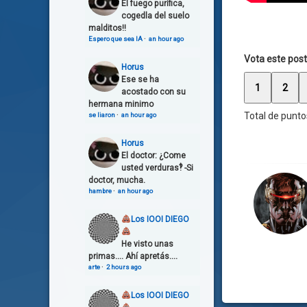
El fuego purifica,
cogedla del suelo
malditos!!
Espero que sea IA
·
an hour ago
Vota este post
Horus
Ese se ha
1
2
acostado con su
hermana minimo
Total de punto
se liaron
·
an hour ago
Horus
El doctor: ¿Come
usted verduras‽ -Si
doctor, mucha.
hambre
·
an hour ago
Los IOOI DIEGO
He visto unas
primas.... Ahí apretás....
arte
·
2 hours ago
Los IOOI DIEGO