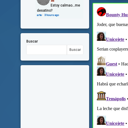
Estoy calmao...me
desatino?
arte
·
3 hours ago
Buscar
Buscar