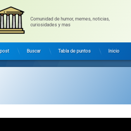
Comunidad de humor, memes, noticias, 
curiosidades y mas
post
Buscar
Tabla de puntos
Inicio
Categorías:
general