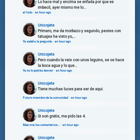
Lo hace mal y encima se enfada por que es
imbecil, ayer mismo me lo...
el listo
·
an hour ago
Unicojete
Primero, me da morbazo y segundo, peores con
tatuajes he visto yo,...
Ya sabéis la pregunta
·
an hour ago
Unicojete
Pero cuando la veis con unos leguins, se os hace
la boca agua y lo que...
Ya no lo podrás desver
·
an hour ago
Unicojete
Tiene muchas luces para ser de aqui.
Futuro miembro de la comunidad
·
an hour ago
Unicojete
Si son gratis, me pido las 4.
Mae mia los comentarios…
·
an hour ago
Unicojete