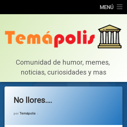
Home
MENÚ
Saltar
Cotillea!
al
contenido
Lista de Megapost
Buscar
Tabla de puntos
Comunidad de humor, memes, 
noticias, curiosidades y mas
Inicio
No llores….
Categorías:
general
por
Temápolis