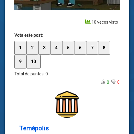
10 veces visto
Vota este post:
1
2
3
4
5
6
7
8
9
10
Total de puntos:
0
0
0
Temápolis