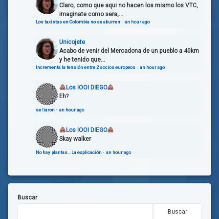
Claro, como que aqui no hacen los mismo los VTC,
imaginate como sera,...
Los taxistas en Colombia no se aburren
·
an hour ago
Unicojete
Acabo de venir del Mercadona de un pueblo a 40km
y he tenido que...
Incrementa la tensión entre 2 socios europeos
·
an hour ago
Los IOOI DIEGO
Eh?
se liaron
·
an hour ago
Los IOOI DIEGO
Skay walker
No hay plantas… La explicación
·
an hour ago
Buscar
Buscar