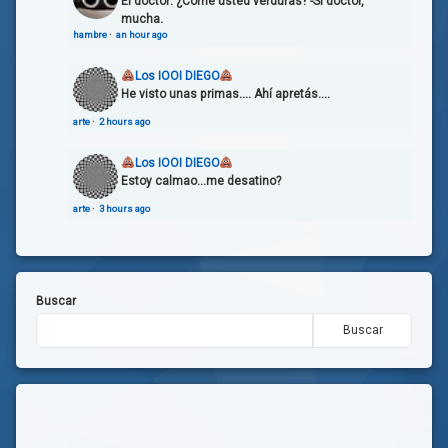
El doctor: ¿Come usted verduras‽ -Si doctor,
mucha.
hambre
·
an hour ago
Los IOOI DIEGO
He visto unas primas.... Ahí apretás....
arte
·
2 hours ago
Los IOOI DIEGO
Estoy calmao...me desatino?
arte
·
3 hours ago
Buscar
Buscar