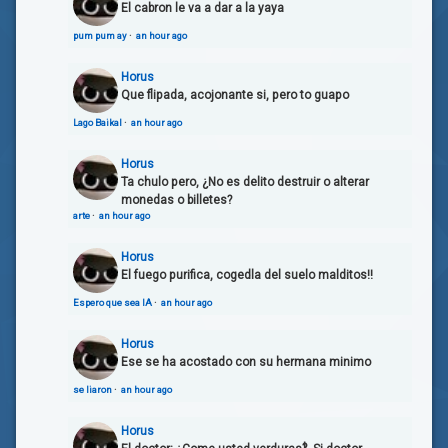
El cabron le va a dar a la yaya
pum pum ay
·
an hour ago
Horus
Que flipada, acojonante si, pero to guapo
Lago Baikal
·
an hour ago
Horus
Ta chulo pero, ¿No es delito destruir o alterar
monedas o billetes?
arte
·
an hour ago
Horus
El fuego purifica, cogedla del suelo malditos!!
Espero que sea IA
·
an hour ago
Horus
Ese se ha acostado con su hermana minimo
se liaron
·
an hour ago
Horus