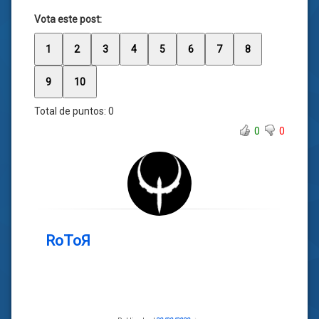
Vota este post:
1
2
3
4
5
6
7
8
9
10
Total de puntos:
0
0
0
RoToЯ