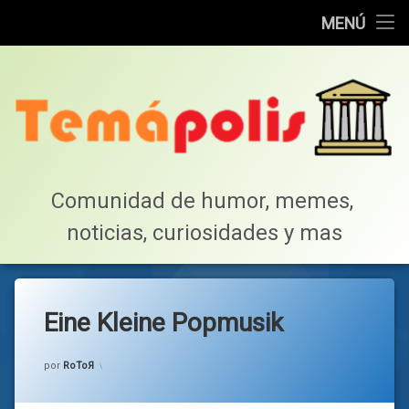
Home
MENÚ
Saltar
Cotillea!
al
contenido
Lista de Megapost
Buscar
Tabla de puntos
Comunidad de humor, memes, 
noticias, curiosidades y mas
Inicio
Eine Kleine Popmusik
Categorías:
general
por
RoToЯ