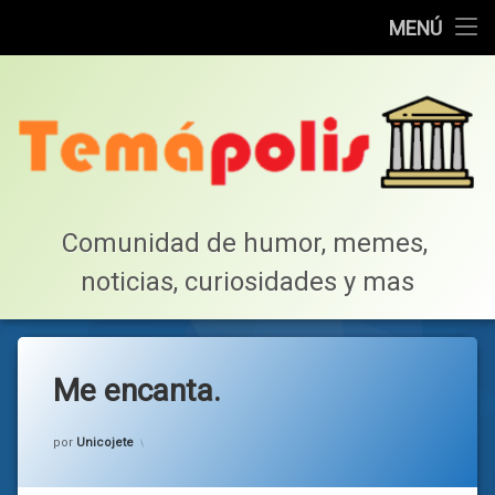
Home
MENÚ
Saltar
Cotillea!
al
contenido
Lista de Megapost
Buscar
Tabla de puntos
Comunidad de humor, memes, 
noticias, curiosidades y mas
Inicio
Me encanta.
Categorías:
general
por
Unicojete