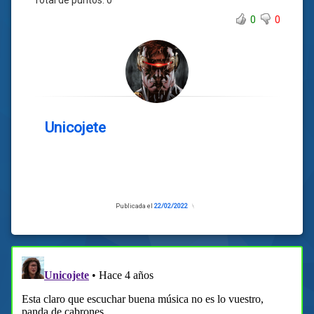
Total de puntos:
0
0
0
Unicojete
Publicada el
22/02/2022
Actualizado
el
20/02/2022