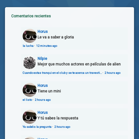
Comentarios recientes
Horus
Le va a saber a gloria
la lucha
·
12 minutes ago
Nilpie
Mejor que muchos actores en películas de alien
Cuando estas tranqui en el club y se te acerca un travesti…
·
2 hours ago
Horus
Tiene un mini
el listo
·
2 hours ago
Horus
Y tú sabes la respuesta
Ya sabéis la pregunta
·
2 hours ago