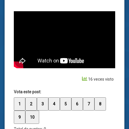
16 veces visto
Vota este post:
1
2
3
4
5
6
7
8
9
10