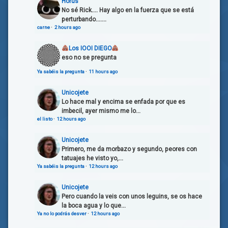
Horus
No sé Rick.... Hay algo en la fuerza que se está
perturbando.......
carne
·
2 hours ago
Los IOOI DIEGO
eso no se pregunta
Ya sabéis la pregunta
·
11 hours ago
Unicojete
Lo hace mal y encima se enfada por que es
imbecil, ayer mismo me lo...
el listo
·
12 hours ago
Unicojete
Primero, me da morbazo y segundo, peores con
tatuajes he visto yo,...
Ya sabéis la pregunta
·
12 hours ago
Unicojete
Pero cuando la veis con unos leguins, se os hace
la boca agua y lo que...
Ya no lo podrás desver
·
12 hours ago