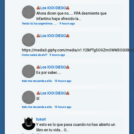
Los IOOI DIEGO
Ahora dicen que no..... FIFA desmiente que
Infantino haya ofrecido la...
Verás tú los argentinos. ….
·
9 hours ago
Los IOOI DIEGO
https://media3.giphy.com/media/v1.Y2lkPTg5OGZmOWM5OGI3bmZ
Como sales de ahí?
·
9 hours ago
Los IOOI DIEGO
Es por saber.....
todo me recuerda a ella
·
10 hours ago
Los IOOI DIEGO
Sí
todo me recuerda a ella
·
10 hours ago
tusuri
Y esto es lo que pasa cuando no has abierto un
libro en tu vida... O...