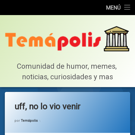
Home
MENÚ
Saltar
Cotillea!
al
contenido
Lista de Megapost
Buscar
Tabla de puntos
Comunidad de humor, memes, 
noticias, curiosidades y mas
Inicio
uff, no lo vio venir
Categorías:
general
por
Temápolis