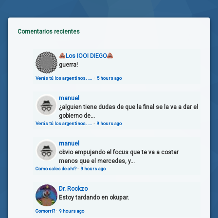
Comentarios recientes
Los IOOI DIEGO
guerra!
Verás tú los argentinos. ….
·
5 hours ago
manuel
¿alguien tiene dudas de que la final se la va a dar el
gobierno de...
Verás tú los argentinos. ….
·
9 hours ago
manuel
obvio empujando el focus que te va a costar
menos que el mercedes, y...
Como sales de ahí?
·
9 hours ago
Dr. Rockzo
Estoy tardando en okupar.
Comorrl?
·
9 hours ago