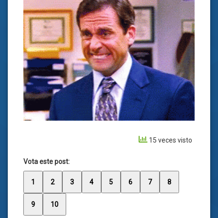
15 veces visto
Vota este post:
1
2
3
4
5
6
7
8
9
10