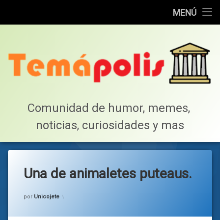
Home
MENÚ
Saltar
Cotillea!
al
contenido
Lista de Megapost
Buscar
Tabla de puntos
Comunidad de humor, memes, 
noticias, curiosidades y mas
Inicio
Una de animaletes puteaus.
Categorías:
general
por
Unicojete