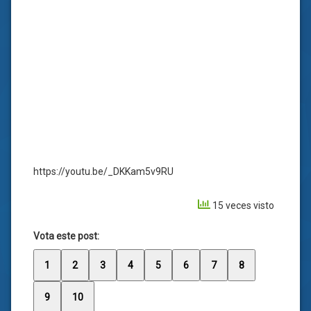
https://youtu.be/_DKKam5v9RU
15 veces visto
Vota este post:
1
2
3
4
5
6
7
8
9
10