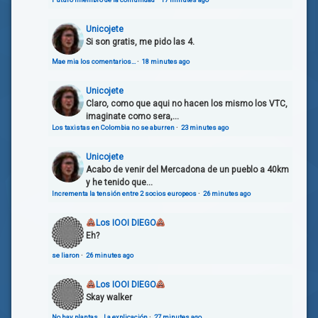
Unicojete
Si son gratis, me pido las 4.
Mae mia los comentarios…
·
18 minutes ago
Unicojete
Claro, como que aqui no hacen los mismo los VTC,
imaginate como sera,...
Los taxistas en Colombia no se aburren
·
23 minutes ago
Unicojete
Acabo de venir del Mercadona de un pueblo a 40km
y he tenido que...
Incrementa la tensión entre 2 socios europeos
·
26 minutes ago
Los IOOI DIEGO
Eh?
se liaron
·
26 minutes ago
Los IOOI DIEGO
Skay walker
No hay plantas… La explicación
·
27 minutes ago