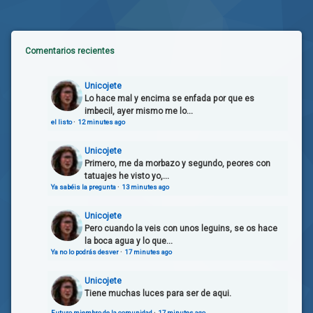
Comentarios recientes
Unicojete
Lo hace mal y encima se enfada por que es
imbecil, ayer mismo me lo...
el listo
·
12 minutes ago
Unicojete
Primero, me da morbazo y segundo, peores con
tatuajes he visto yo,...
Ya sabéis la pregunta
·
13 minutes ago
Unicojete
Pero cuando la veis con unos leguins, se os hace
la boca agua y lo que...
Ya no lo podrás desver
·
17 minutes ago
Unicojete
Tiene muchas luces para ser de aqui.
Futuro miembro de la comunidad
·
17 minutes ago