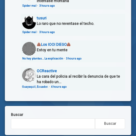
intentase montarla
Spider mal
·
3 hours ago
tusuri
Lo raro que no reventase el techo.
Spider mal
·
3 hours ago
Los IOOI DIEGO
Estoy en tu mente
No hay plantas… La explicación
·
3 hours ago
OCReactive
La cara del policia al recibir la denuncia de que te
ha robado un...
Guayaquil, Ecuador.
·
4 hours ago
Buscar
Buscar