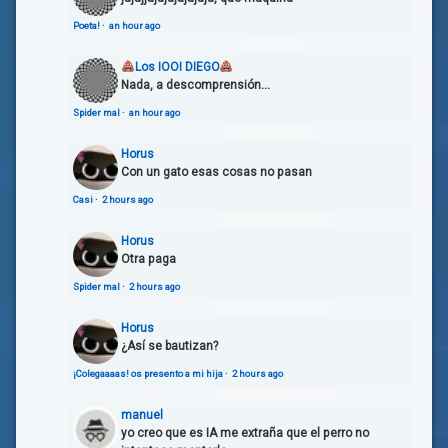
Poeta!
·
an hour ago
Los IOOI DIEGO
Nada, a descomprensión...
Spider mal
·
an hour ago
Horus
Con un gato esas cosas no pasan
Casi
·
2 hours ago
Horus
Otra paga
Spider mal
·
2 hours ago
Horus
¿Así se bautizan?
¡Colegaaaas! os presento a mi hija
·
2 hours ago
manuel
yo creo que es IA me extraña que el perro no