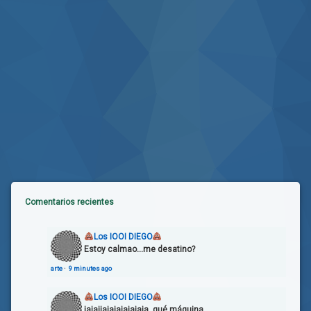
Comentarios recientes
Los IOOI DIEGO
Estoy calmao...me desatino?
arte
·
9 minutes ago
Los IOOI DIEGO
jajajjajajajajajaja, qué máquina