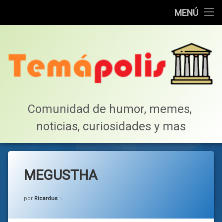
Home
MENÚ
Saltar
Cotillea!
al
contenido
Lista de Megapost
Buscar
Tabla de puntos
Comunidad de humor, memes, 
noticias, curiosidades y mas
Inicio
MEGUSTHA
Categorías:
general
por
Ricardus