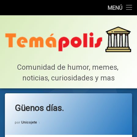
Home
MENÚ
Saltar
Cotillea!
al
contenido
Lista de Megapost
Buscar
Tabla de puntos
Comunidad de humor, memes, 
noticias, curiosidades y mas
Inicio
Güenos días.
Categorías:
general
por
Unicojete