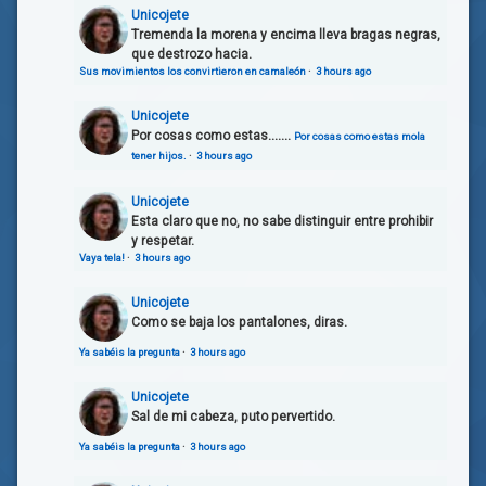
Unicojete
Tremenda la morena y encima lleva bragas negras,
que destrozo hacia.
Sus movimientos los convirtieron en camaleón
·
3 hours ago
Unicojete
Por cosas como estas.......
Por cosas como estas mola
tener hijos.
·
3 hours ago
Unicojete
Esta claro que no, no sabe distinguir entre prohibir
y respetar.
Vaya tela!
·
3 hours ago
Unicojete
Como se baja los pantalones, diras.
Ya sabéis la pregunta
·
3 hours ago
Unicojete
Sal de mi cabeza, puto pervertido.
Ya sabéis la pregunta
·
3 hours ago