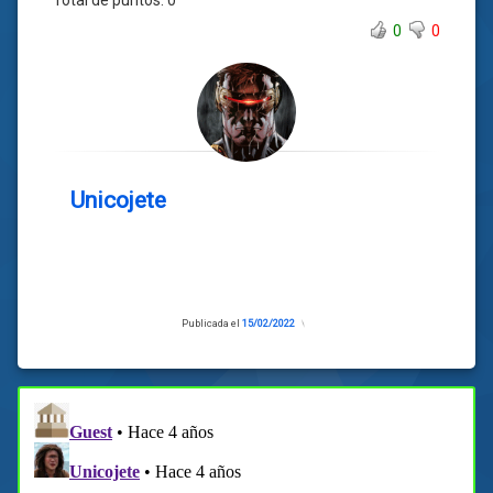
Total de puntos:
0
0
0
Unicojete
Publicada el
15/02/2022
Actualizado
el
13/02/2022