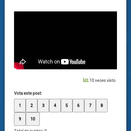
10 veces visto
Vota este post:
1
2
3
4
5
6
7
8
9
10