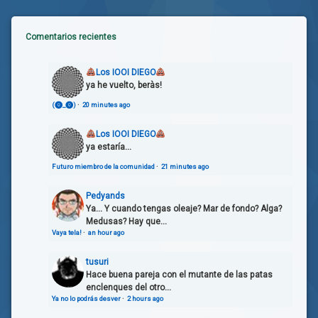
Comentarios recientes
Los IOOI DIEGO
ya he vuelto, beràs!
(⓿_⓿)
·
20 minutes ago
Los IOOI DIEGO
ya estaría...
Futuro miembro de la comunidad
·
21 minutes ago
Pedyands
Ya... Y cuando tengas oleaje? Mar de fondo? Alga?
Medusas? Hay que...
Vaya tela!
·
an hour ago
tusuri
Hace buena pareja con el mutante de las patas
enclenques del otro...
Ya no lo podrás desver
·
2 hours ago