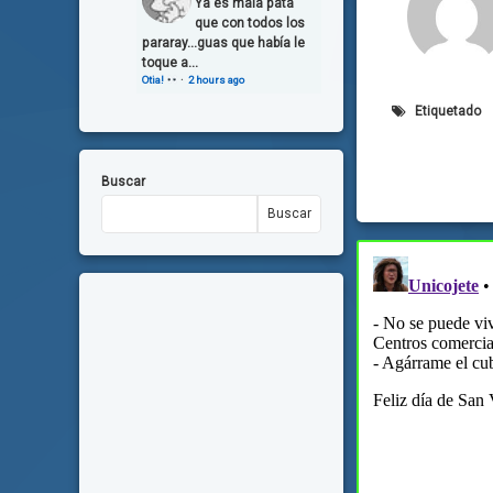
Ya es mala pata
que con todos los
pararay...guas que había le
toque a...
Otia!
·
2 hours ago
Etiquetado
Buscar
Buscar