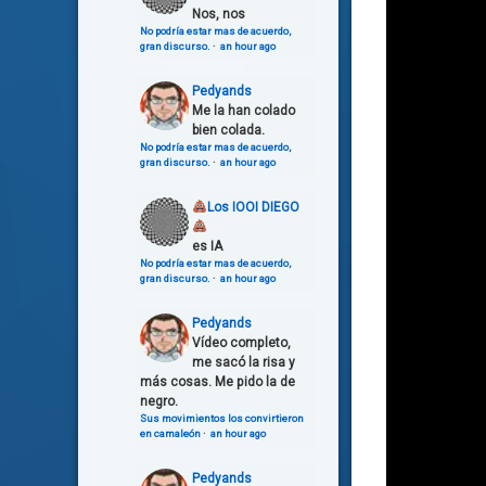
Nos, nos
No podría estar mas de acuerdo,
gran discurso.
·
an hour ago
Pedyands
Me la han colado
bien colada.
No podría estar mas de acuerdo,
gran discurso.
·
an hour ago
Los IOOI DIEGO
es IA
No podría estar mas de acuerdo,
gran discurso.
·
an hour ago
Pedyands
Vídeo completo,
me sacó la risa y
más cosas. Me pido la de
negro.
Sus movimientos los convirtieron
en camaleón
·
an hour ago
Pedyands