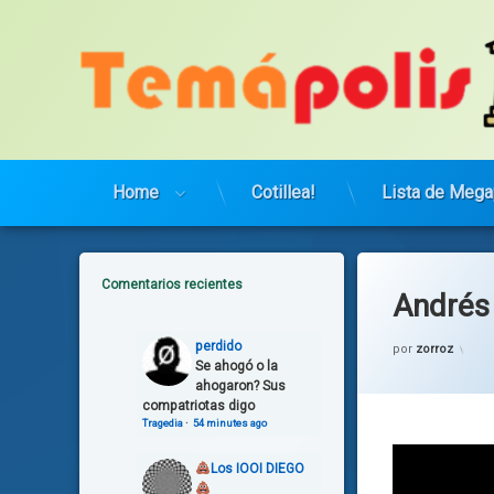
Saltar
al
contenido
Home
Cotillea!
Lista de Mega
Comentarios recientes
Andrés 
Cate
Mus
perdido
por
zorroz
Se ahogó o la
ahogaron? Sus
compatriotas digo
Tragedia
·
54 minutes ago
Los IOOI DIEGO