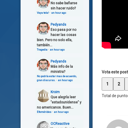
No sabe bañarse
sin hacer ruido?
Vaya tela!
·
an hour ago
Pedyands
Eso pasa por no
hacer las cosas
bien. Pero no solo ella,
también...
Tragedia
·
an hour ago
Pedyands
Más info de la
ministra?
Vota este post
No podría estar mas de acuerdo,
gran discurso.
·
an hour ago
1
2
Kroim
Total de punto
Que alegría leer
"estadounidense" y
no americanos. Buen...
Efemérides
·
an hour ago
OCReactive