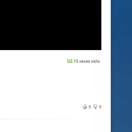
15 veces visto
0
0