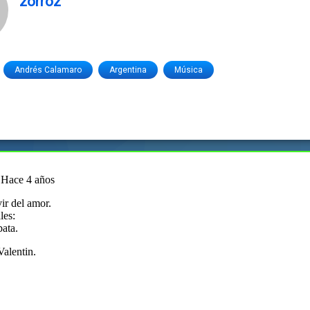
zorroz
Andrés Calamaro
Argentina
Música