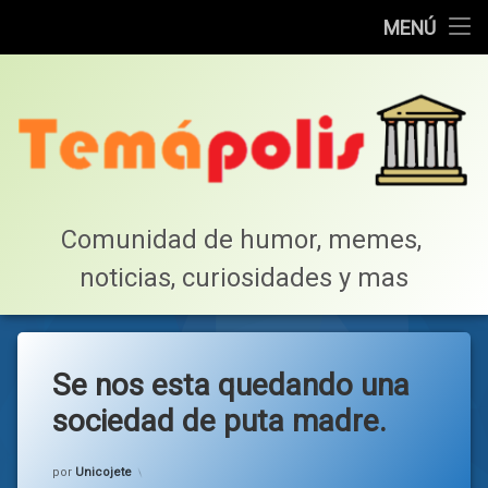
Home
MENÚ
Saltar
Cotillea!
al
contenido
Lista de Megapost
Buscar
Tabla de puntos
Comunidad de humor, memes, 
noticias, curiosidades y mas
Inicio
Se nos esta quedando una
sociedad de puta madre.
Categorías:
general
por
Unicojete