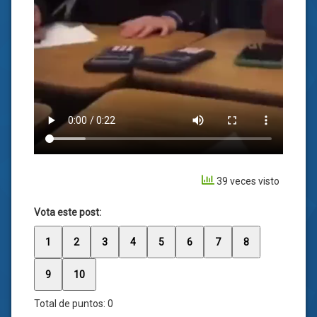
39 veces visto
Vota este post:
1
2
3
4
5
6
7
8
9
10
Total de puntos:
0