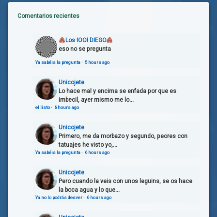
Comentarios recientes
Los IOOI DIEGO
eso no se pregunta
Ya sabéis la pregunta
·
5 hours ago
Unicojete
Lo hace mal y encima se enfada por que es
imbecil, ayer mismo me lo...
el listo
·
6 hours ago
Unicojete
Primero, me da morbazo y segundo, peores con
tatuajes he visto yo,...
Ya sabéis la pregunta
·
6 hours ago
Unicojete
Pero cuando la veis con unos leguins, se os hace
la boca agua y lo que...
Ya no lo podrás desver
·
6 hours ago