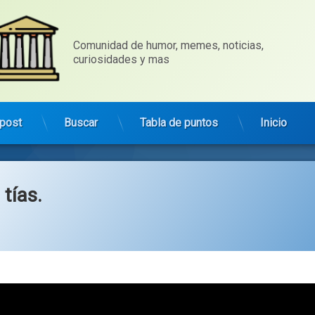
Comunidad de humor, memes, noticias, 
curiosidades y mas
post
Buscar
Tabla de puntos
Inicio
tías.
Categorías:
general