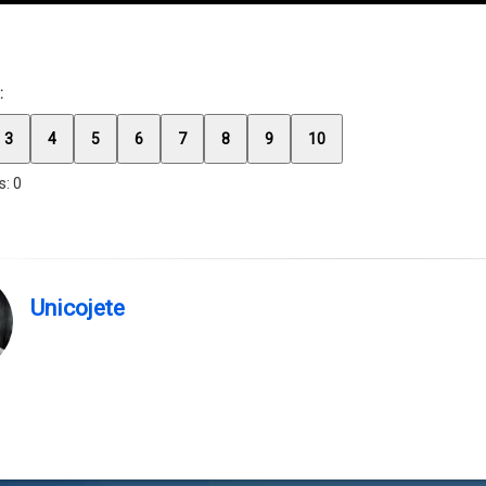
M5OGI3bmZkb2hvb2UxODFoN...
:
3
4
5
6
7
8
9
10
s:
0
Unicojete