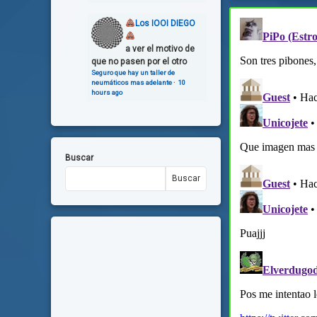
Los IOOI DIEGO
a ver el motivo de
que no pasen por el otro
Seguro que hay un taller de
neumáticos mas adelante
·
10
hours ago
Buscar
Buscar