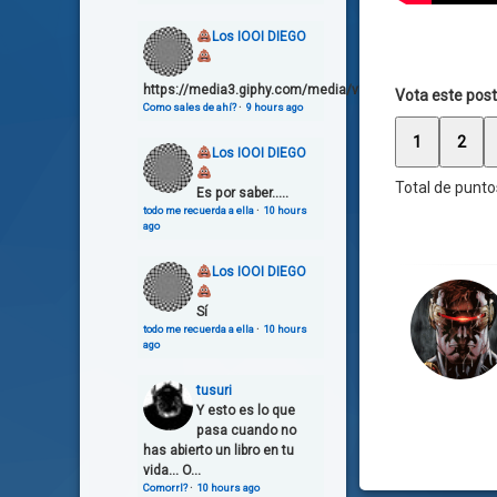
Los IOOI DIEGO
https://media3.giphy.com/media/v1.Y2lkPTg5OGZmOW
Vota este post
Como sales de ahí?
·
9 hours ago
1
2
Los IOOI DIEGO
Total de punto
Es por saber.....
todo me recuerda a ella
·
10 hours
ago
Los IOOI DIEGO
Sí
todo me recuerda a ella
·
10 hours
ago
tusuri
Y esto es lo que
pasa cuando no
has abierto un libro en tu
vida... O...
Comorrl?
·
10 hours ago