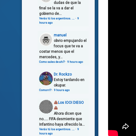
dudas de que la
final se la va a dar el
gobierno de...
Verás tú los argentinos. ….
·
9
hours ago
manuel
obvio empujando el
focus que te va a
costar menos que el
mercedes, y...
Como sales de ahí?
·
9 hours ago
Dr. Rockzo
Estoy tardando en
okupar.
Comorrl?
·
9 hours ago
Los IOOI DIEGO
Ahora dicen que
no..... FIFA desmiente que
Infantino haya ofrecido la...
Verás tú los argentinos. ….
·
9
hours ago