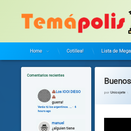
Saltar
al
contenido
Home
Cotillea!
Lista de Mega
Comentarios recientes
Buenos 
Los IOOI DIEGO
por
Unicojete
guerra!
Verás tú los argentinos. ….
·
6
hours ago
manuel
¿alguien tiene