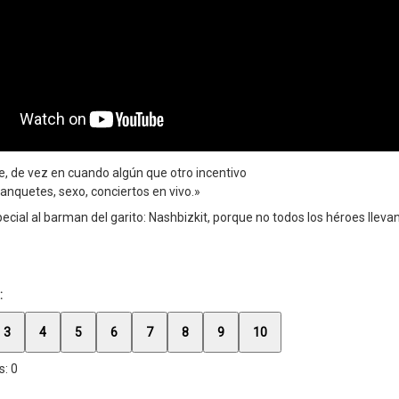
e, de vez en cuando algún que otro incentivo
anquetes, sexo, conciertos en vivo.»
ecial al barman del garito: Nashbizkit, porque no todos los héroes llevan
:
3
4
5
6
7
8
9
10
s:
0