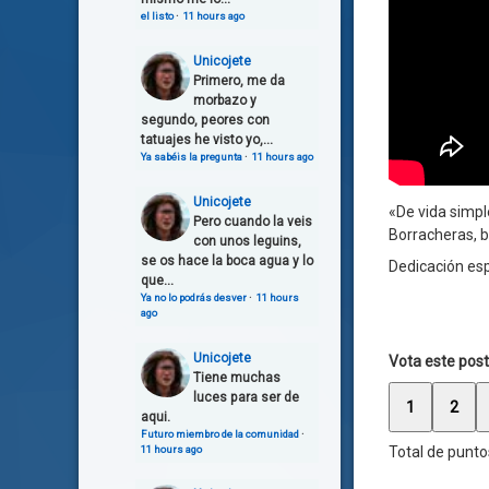
el listo
·
11 hours ago
Unicojete
Primero, me da
morbazo y
segundo, peores con
tatuajes he visto yo,...
Ya sabéis la pregunta
·
11 hours ago
Unicojete
«De vida simpl
Pero cuando la veis
Borracheras, b
con unos leguins,
se os hace la boca agua y lo
Dedicación esp
que...
Ya no lo podrás desver
·
11 hours
ago
Unicojete
Vota este post
Tiene muchas
luces para ser de
1
2
aqui.
Futuro miembro de la comunidad
·
11 hours ago
Total de punto