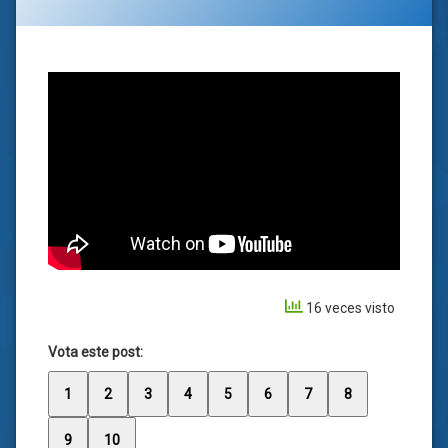
16 veces visto
Vota este post:
1
2
3
4
5
6
7
8
9
10