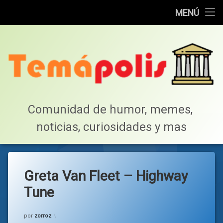
Home
MENÚ
Saltar
Cotillea!
al
contenido
Lista de Megapost
Buscar
Tabla de puntos
Comunidad de humor, memes, 
noticias, curiosidades y mas
Inicio
Greta Van Fleet – Highway
Tune
Categorías:
Musica
por
zorroz