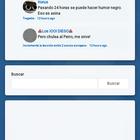
Horus
Pasando 24 horas se puede hacer humor negro.
Eso es asina
Tragedia
·
12 hours ago
Los IOOI DIEGO
Pero chulea al Perro, me sirve!
Incrementa la tensión entre 2 socios europeos
·
12 hours ago
Buscar
Buscar