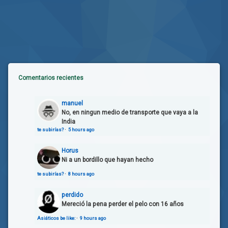
Comentarios recientes
manuel
No, en ningun medio de transporte que vaya a la
India
te subirías?
·
5 hours ago
Horus
Ni a un bordillo que hayan hecho
te subirías?
·
8 hours ago
perdido
Mereció la pena perder el pelo con 16 años
Asiáticos be like:
·
9 hours ago