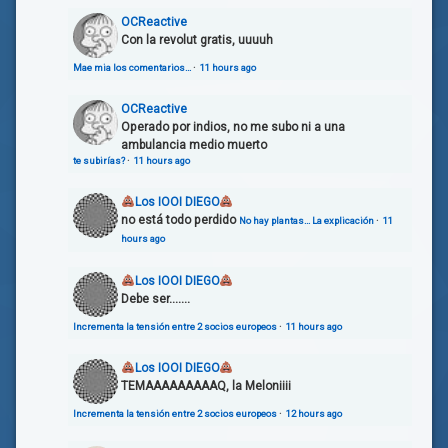
OCReactive
Con la revolut gratis, uuuuh
Mae mia los comentarios…
·
11 hours ago
OCReactive
Operado por indios, no me subo ni a una
ambulancia medio muerto
te subirías?
·
11 hours ago
Los IOOI DIEGO
no está todo perdido
No hay plantas… La explicación
·
11
hours ago
Los IOOI DIEGO
Debe ser.......
Incrementa la tensión entre 2 socios europeos
·
11 hours ago
Los IOOI DIEGO
TEMAAAAAAAAAQ, la Meloniiii
Incrementa la tensión entre 2 socios europeos
·
12 hours ago