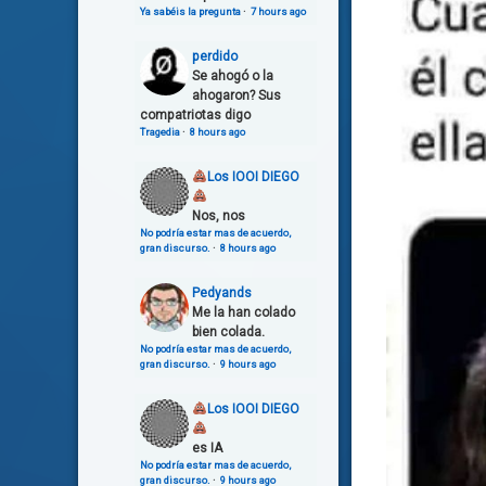
Ya sabéis la pregunta
·
7 hours ago
perdido
Se ahogó o la
ahogaron? Sus
compatriotas digo
Tragedia
·
8 hours ago
Los IOOI DIEGO
Nos, nos
No podría estar mas de acuerdo,
gran discurso.
·
8 hours ago
Pedyands
Me la han colado
bien colada.
No podría estar mas de acuerdo,
gran discurso.
·
9 hours ago
Los IOOI DIEGO
es IA
No podría estar mas de acuerdo,
gran discurso.
·
9 hours ago