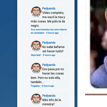
Pedyands
Vídeo completo,
me sacó la risa y
más cosas. Me pido la de
negro.
Sus movimientos los convirtieron
en camaleón
·
9 hours ago
Pedyands
No sabe bañarse
sin hacer ruido?
Vaya tela!
·
9 hours ago
Pedyands
Eso pasa por no
hacer las cosas
bien. Pero no solo ella,
también...
Tragedia
·
9 hours ago
Pedyands
Más info de la
ministra?