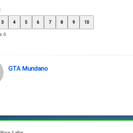
:
3
4
5
6
7
8
9
10
s:
0
GTA Mundano