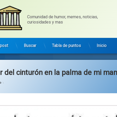
Comunidad de humor, memes, noticias, 
curiosidades y mas
post
Buscar
Tabla de puntos
Inicio
r del cinturón en la palma de mi ma
Categorías:
general
o