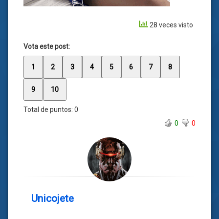
28 veces visto
Vota este post:
1
2
3
4
5
6
7
8
9
10
Total de puntos:
0
0
0
Unicojete