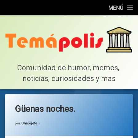
Home
MENÚ
Saltar
Cotillea!
al
contenido
Lista de Megapost
Buscar
Tabla de puntos
Comunidad de humor, memes, 
noticias, curiosidades y mas
Inicio
Güenas noches.
Categorías:
general
por
Unicojete