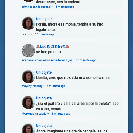
desatranco, con la cadena.
cómo pasan la cadena?
·
15 minutes ago
Unicojete
Por fin, ahora esa monja, tendra a su hijo
legalmente.
Joer!
·
16 minutes ago
Los IOOI DIEGO
se han pasado
Por cosas como estas mola tener hijos.
·
16 minutes ago
Unicojete
Llenita, creo que no cabia una sombrilla mas.
mayday mayday
·
18 minutes ago
Unicojete
¿Era el portero y sale del area a por la pelota?, eso
es robar, cosas...
¿Pero que ha pasáo?
·
18 minutes ago
Unicojete
Ahora imaginate un tigre de bengala, asi de