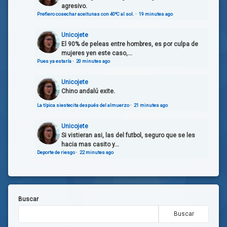
agresivo.
Prefiero cosechar aceitunas con 40ºC al sol.
·
19 minutes ago
Unicojete
El 90% de peleas entre hombres, es por culpa de
mujeres yen este caso,...
Pues ya estaría
·
20 minutes ago
Unicojete
Chino andalú exite.
La típica siestecita después del almuerzo
·
21 minutes ago
Unicojete
Si vistieran asi, las del futbol, seguro que se les
hacia mas casito y...
Deporte de riesgo
·
22 minutes ago
Buscar
Buscar