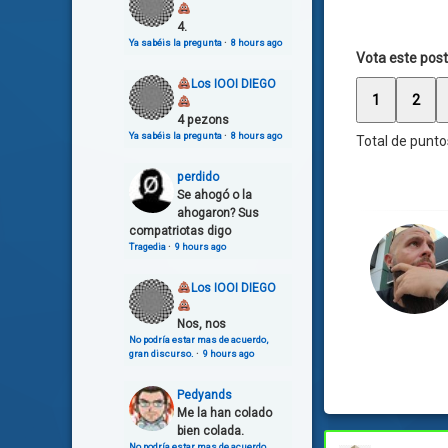
4.
Ya sabéis la pregunta
·
8 hours ago
Vota este post
Los IOOI DIEGO
1
2
4 pezons
Ya sabéis la pregunta
·
8 hours ago
Total de punto
perdido
Se ahogó o la
ahogaron? Sus
compatriotas digo
Tragedia
·
9 hours ago
Los IOOI DIEGO
Nos, nos
No podría estar mas de acuerdo,
gran discurso.
·
9 hours ago
Pedyands
Me la han colado
bien colada.
No podría estar mas de acuerdo,