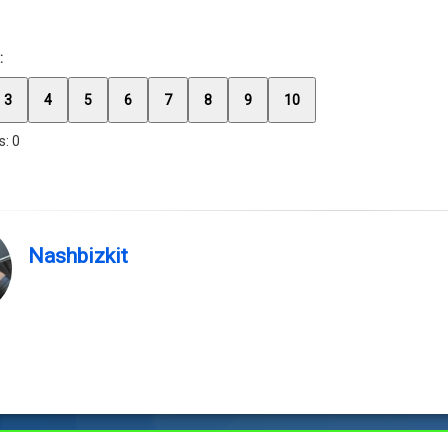
:
3
4
5
6
7
8
9
10
s:
0
Nashbizkit