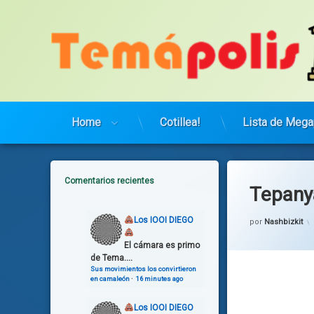
Saltar
al
contenido
Home
Cotillea!
Lista de Mega
Comentarios recientes
Tepany
Los IOOI DIEGO
por
Nashbizkit
El cámara es primo
de Tema....
Sus movimientos los convirtieron
en camaleón
·
16 minutes ago
Los IOOI DIEGO