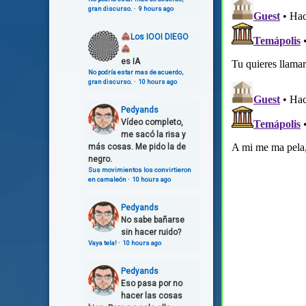
gran discurso.
·
9 hours ago
Los IOOI DIEGO
es IA
No podría estar mas de acuerdo,
gran discurso.
·
10 hours ago
Pedyands
Vídeo completo,
me sacó la risa y
más cosas. Me pido la de
negro.
Sus movimientos los convirtieron
en camaleón
·
10 hours ago
Pedyands
No sabe bañarse
sin hacer ruido?
Vaya tela!
·
10 hours ago
Pedyands
Eso pasa por no
hacer las cosas