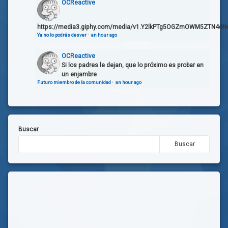
OCReactive
https://media3.giphy.com/media/v1.Y2lkPTg5OGZmOWM5ZTN4dH
Ya no lo podrás desver
·
an hour ago
OCReactive
Si los padres le dejan, que lo próximo es probar en
un enjambre
Futuro miembro de la comunidad
·
an hour ago
Buscar
Buscar