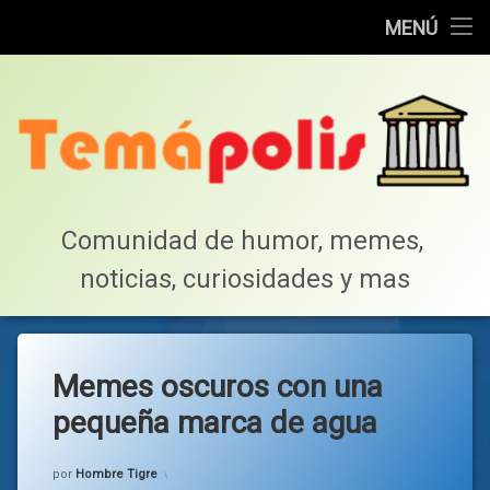
Home
MENÚ
Saltar
Cotillea!
al
contenido
Lista de Megapost
Buscar
Tabla de puntos
Comunidad de humor, memes, 
noticias, curiosidades y mas
Inicio
Memes oscuros con una
pequeña marca de agua
Categorías:
general
por
Hombre Tigre