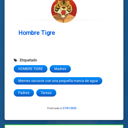
Hombre Tigre
Etiquetado
HOMBRE TIGRE
Madres
Memes oscuros con una pequeña marca de agua
Padres
Tareas
Publicada el
27/01/2022
Actualizado
el
27/01/2022