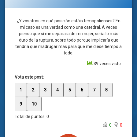
¿Y vosotros en qué posición estáis temapolienses? En
mi caso es una verdad como una catedral. A veces
pienso que sí me separara de mi mujer, sería lo más
duro de la ruptura, sobre todo porque implicaría que
tendría que madrugar más para que me diese tiempo a
todo.
39 veces visto
Vota este post:
1
2
3
4
5
6
7
8
9
10
Total de puntos:
0
0
0