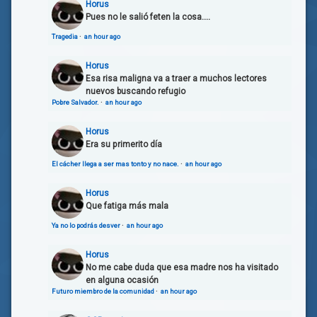
Horus
Pues no le salió feten la cosa....
Tragedia
·
an hour ago
Horus
Esa risa maligna va a traer a muchos lectores
nuevos buscando refugio
Pobre Salvador.
·
an hour ago
Horus
Era su primerito día
El cácher llega a ser mas tonto y no nace.
·
an hour ago
Horus
Que fatiga más mala
Ya no lo podrás desver
·
an hour ago
Horus
No me cabe duda que esa madre nos ha visitado
en alguna ocasión
Futuro miembro de la comunidad
·
an hour ago