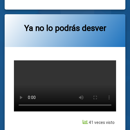
el
29/10/2025
Ya no lo podrás desver
Categorías:
general
41 veces visto