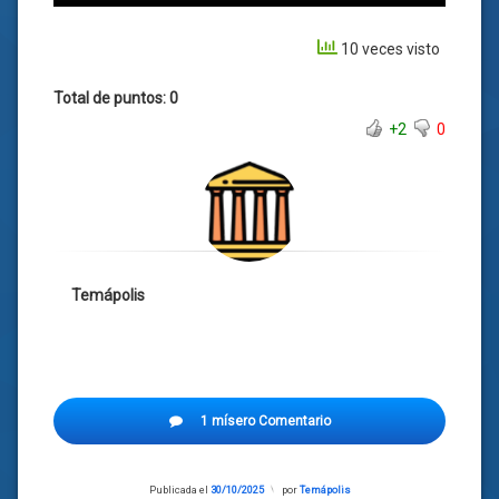
10 veces visto
Total de puntos: 0
+2
0
Temápolis
1 mísero Comentario
Publicada el
30/10/2025
Actualizado
por
Temápolis