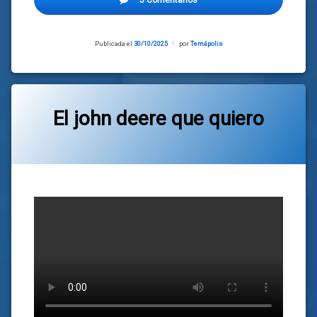
Publicada el
30/10/2025
Actualizado
por
Temápolis
el
30/10/2025
El john deere que quiero
Categorías:
general