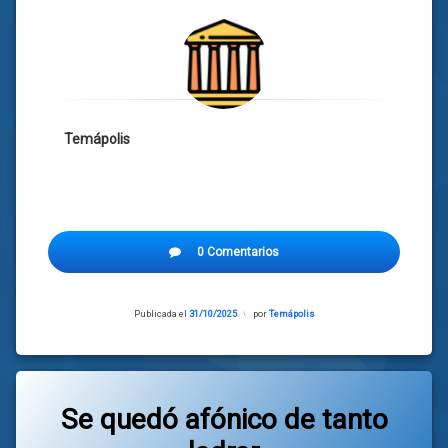
Temápolis
0 Comentarios
Publicada el
31/10/2025
Actualizado
por
Temápolis
el
31/10/2025
Se quedó afónico de tanto