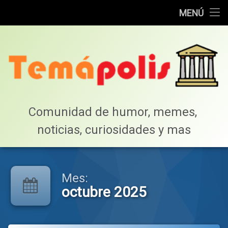
Home
MENÚ
Saltar
Cotillea!
al
contenido
Lista de Megapost
Buscar
Tabla de puntos
Comunidad de humor, memes, 
noticias, curiosidades y mas
Inicio
Mes:
octubre 2025