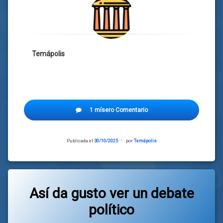
Temápolis
1 mísero Comentario
Publicada el
30/10/2025
Actualizado
por
Temápolis
el
30/10/2025
Así da gusto ver un debate
político