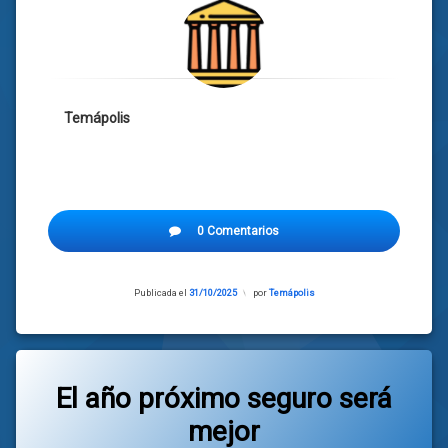
Temápolis
0 Comentarios
Publicada el
31/10/2025
Actualizado
por
Temápolis
el
31/10/2025
El año próximo seguro será
mejor