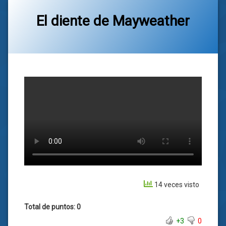
El diente de Mayweather
Categorías:
general
14 veces visto
Total de puntos: 0
+3
0