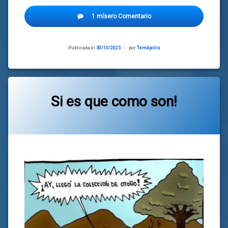
1 mísero Comentario
Publicada el
30/10/2025
Actualizado
por
Temápolis
el
30/10/2025
Si es que como son!
Categorías:
general