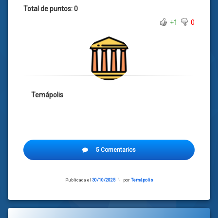
Total de puntos: 0
+1
0
Temápolis
5 Comentarios
Publicada el
30/10/2025
Actualizado
por
Temápolis
el
30/10/2025