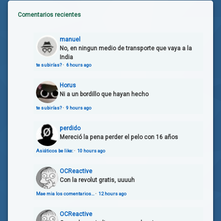
Comentarios recientes
manuel
No, en ningun medio de transporte que vaya a la
India
te subirías?
·
6 hours ago
Horus
Ni a un bordillo que hayan hecho
te subirías?
·
9 hours ago
perdido
Mereció la pena perder el pelo con 16 años
Asiáticos be like:
·
10 hours ago
OCReactive
Con la revolut gratis, uuuuh
Mae mia los comentarios…
·
12 hours ago
OCReactive