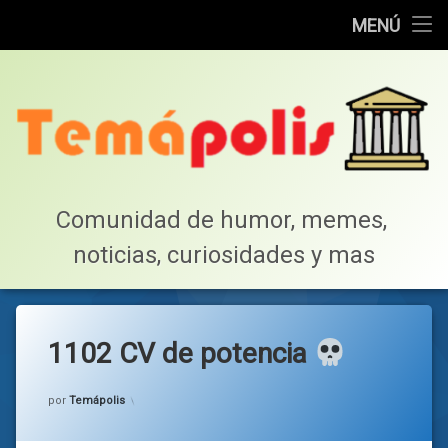
Home
MENÚ
Saltar
Cotillea!
al
contenido
Lista de Megapost
Buscar
Tabla de puntos
Comunidad de humor, memes, 
noticias, curiosidades y mas
Inicio
1102 CV de potencia
Categorías:
general
por
Temápolis