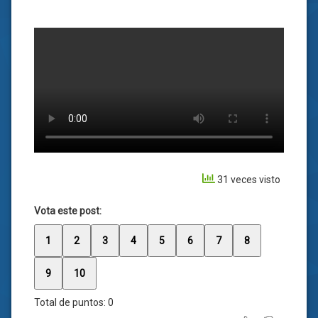
31 veces visto
Vota este post:
1
2
3
4
5
6
7
8
9
10
Total de puntos:
0