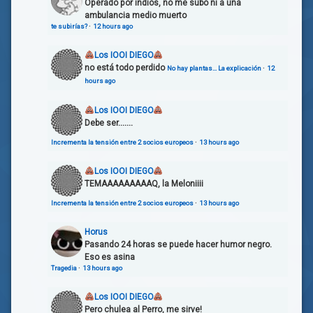
Operado por indios, no me subo ni a una
ambulancia medio muerto
te subirías?
·
12 hours ago
Los IOOI DIEGO
no está todo perdido
No hay plantas… La explicación
·
12
hours ago
Los IOOI DIEGO
Debe ser.......
Incrementa la tensión entre 2 socios europeos
·
13 hours ago
Los IOOI DIEGO
TEMAAAAAAAAAQ, la Meloniiii
Incrementa la tensión entre 2 socios europeos
·
13 hours ago
Horus
Pasando 24 horas se puede hacer humor negro.
Eso es asina
Tragedia
·
13 hours ago
Los IOOI DIEGO
Pero chulea al Perro, me sirve!