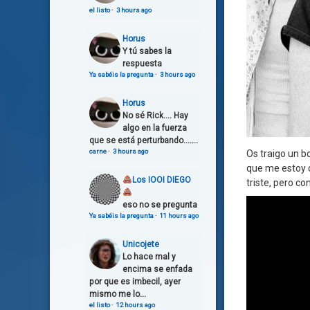
el listo
·
3 hours ago
Horus
Y tú sabes la
respuesta
Ya sabéis la pregunta
·
3 hours ago
Horus
No sé Rick.... Hay
algo en la fuerza
que se está perturbando.......
carne
·
3 hours ago
Os traigo un b
que me estoy 
Los IOOI DIEGO
triste, pero 
eso no se pregunta
Ya sabéis la pregunta
·
11 hours ago
Unicojete
Lo hace mal y
encima se enfada
por que es imbecil, ayer
mismo me lo...
el listo
·
12 hours ago