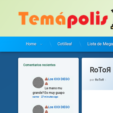
Saltar
al
contenido
Home
Cotillea!
Lista de Mega
Comentarios recientes
RoToЯ 
Cate
Mus
Los IOOI DIEGO
por
RoToЯ
La mano mu
grande? Es muy guapo
carne
·
27 minutes ago
Los IOOI DIEGO