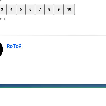
3
4
5
6
7
8
9
10
s:
0
RoToЯ