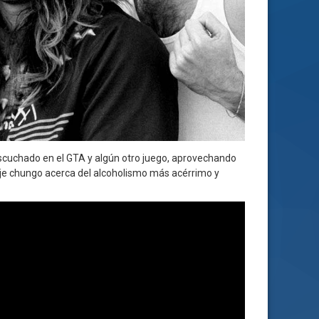
 escuchado en el GTA y algún otro juego, aprovechando
e chungo acerca del alcoholismo más acérrimo y