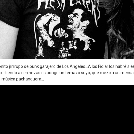
onito jrrrrupo de punk garajero de Los Ángeles…A los Fidlar los habréis
curtiendo a cermezas os pongo un temazo suyo, que mezcla un mensaj
con música pachanguera…